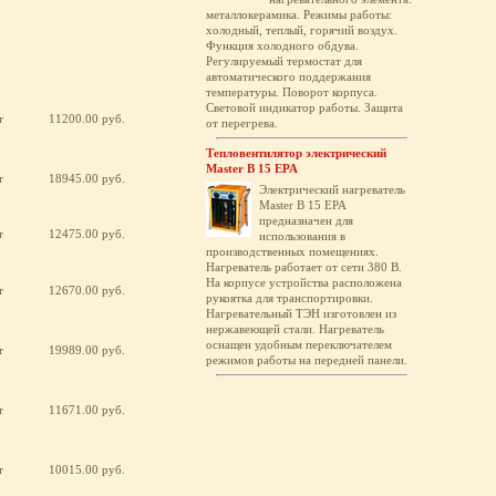
металлокерамика. Режимы работы:
холодный, теплый, горячий воздух.
Функция холодного обдува.
Регулируемый термостат для
автоматического поддержания
температуры. Поворот корпуса.
Световой индикатор работы. Защита
т
11200.00 руб.
от перегрева.
Тепловентилятор электрический
Master B 15 EPA
т
18945.00 руб.
Электрический нагреватель
Master B 15 EPA
предназначен для
т
12475.00 руб.
использования в
производственных помещениях.
Нагреватель работает от сети 380 В.
На корпусе устройства расположена
т
12670.00 руб.
рукоятка для транспортировки.
Нагревательный ТЭН изготовлен из
нержавеющей стали. Нагреватель
оснащен удобным переключателем
т
19989.00 руб.
режимов работы на передней панели.
т
11671.00 руб.
т
10015.00 руб.