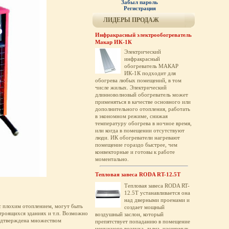
Забыл пароль
Регистрация
ЛИДЕРЫ ПРОДАЖ
Инфракрасный электрообогреватель
Макар ИК-1К
Электрический
инфракрасный
обогреватель МАКАР
ИК-1К подходит для
обогрева любых помещений, в том
числе жилых. Электрический
длинноволновый обогреватель может
применяться в качестве основного или
дополнительного отопления, работать
в экономном режиме, снижая
температуру обогрева в ночное время,
или когда в помещении отсутствуют
люди. ИК обогреватели нагревают
помещение гораздо быстрее, чем
конвекторные и готовы к работе
моментально.
Тепловая завеса RODA RT-12.5T
Тепловая завеса RODA RT-
12.5T устанавливается она
над дверными проемами и
 плохим отоплением, могут быть
создает мощный
троящихся зданиях и т.п. Возможно
воздушный заслон, который
подтверждена множеством
препятствует попаданию в помещение
ненужного воздуха, дыма, насекомых