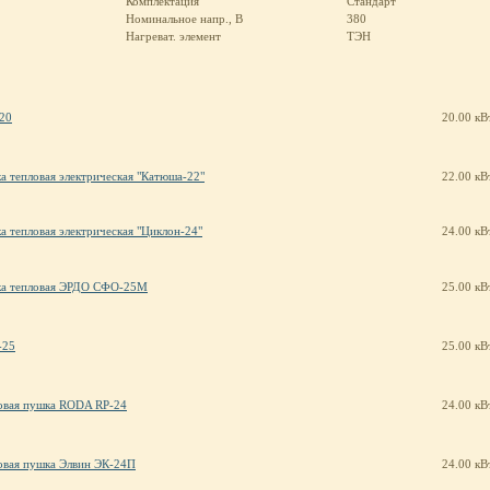
Комплектация
Стандарт
Номинальное напр., В
380
Нагреват. элемент
ТЭН
20
20.00 кВ
а тепловая электрическая "Катюша-22"
22.00 кВ
а тепловая электрическая "Циклон-24"
24.00 кВ
а тепловая ЭРДО СФО-25М
25.00 кВ
-25
25.00 кВ
овая пушка RODA RP-24
24.00 кВ
овая пушка Элвин ЭК-24П
24.00 кВ