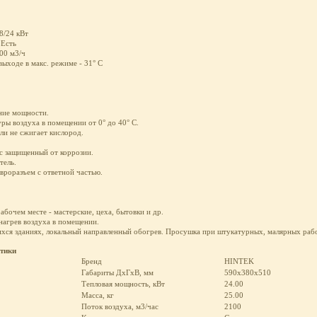
8/24 кВт
 Есть
00 м3/ч
выходе в макс. режиме - 31° С
ние мощности.
ры воздуха в помещении от 0° до 40° С.
ли не сжигает кислород.
с защищенный от коррозии.
тель.
вроразъем с ответной частью.
абочем месте - мастерские, цеха, бытовки и др.
нагрев воздуха в помещении.
ихся зданиях, локальный направленный обогрев. Просушка при штукатурных, малярных раб
стики
Бренд
HINTEK
Габариты ДхГхВ, мм
590х380х510
Тепловая мощность, кВт
24.00
Масса, кг
25.00
Поток воздуха, м3/час
2100