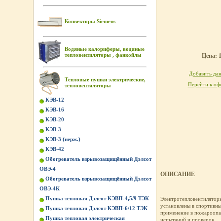
Конвекторы Siemens
Водяные калориферы, водяные
тепловентиляторы , фанкойлы
Цена: 1
Добавить дан
Тепловые пушки электрические,
Перейти к оф
тепловентиляторы
КЭВ-12
КЭВ-16
КЭВ-20
КЭВ-3
КЭВ-3 (нерж.)
КЭВ-42
Обогреватель взрывозащищённый Дэлсот
ОВЭ-4
ОПИСАНИЕ
Обогреватель взрывозащищённый Дэлсот
ОВЭ-4К
Пушка тепловая Дэлсот КЭВП-4,5/9 ТЭК
Электротепловентилято
установлены в спортивны
Пушка тепловая Дэлсот КЭВП-6/12 ТЭК
применение в пожароопа
Пушка тепловая электрическая
испытаний и проверок.