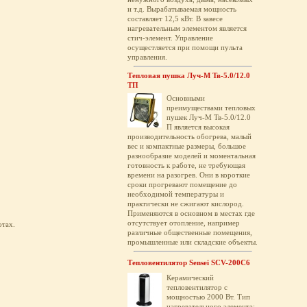
и т.д. Вырабатываемая мощность
составляет 12,5 кВт. В завесе
нагревательным элементом является
стич-элемент. Управление
осущестляется при помощи пульта
управления.
Тепловая пушка Луч-М Тв-5.0/12.0
ТП
Основными
преимуществами тепловых
пушек Луч-М Тв-5.0/12.0
П является высокая
производительность обогрева, малый
вес и компактные размеры, большое
разнообразие моделей и моментальная
готовность к работе, не требующая
времени на разогрев. Они в короткие
сроки прогревают помещение до
необходимой температуры и
практически не сжигают кислород.
Применяются в основном в местах где
отсутствует отопление, например
отах.
различные общественные помещения,
промышленные или складские объекты.
Тепловентилятор Sensei SCV-200C6
Керамический
тепловентилятор с
мощностью 2000 Вт. Тип
нагревательного элемента: