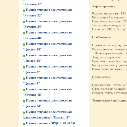
"Катюша-12"
Характеристики:
Пушка тепловая электрическая
Режимы мощности - 12/1
"Катюша-22"
Вентиляция без нагрева -
Пушка тепловая электрическая
Производительность - 21
Температура воздуха на 
"Катюша-34"
Питание - 380 В / 50 Гц
Пушка тепловая электрическая
Особенности:
"Катюша-40"
Пушка тепловая электрическая
Ступенчатое регулирова
Регулирование температу
"Циклон-14"
ТЭН из нержавеющей ста
Пушка тепловая электрическая
Защита от перегрева.
"Циклон-18"
Прочный стальной корпу
Бесшумный электродвига
Пушка тепловая электрическая
В комплектацию входит е
"Циклон-3"
Применение:
Пушка тепловая электрическая
"Циклон-9"
Производство: тепло на р
Офис, магазин: быстрый 
Пушка тепловая электрическая
Стройка: тепло в строящ
"Катюша-18"
Пушка тепловая электрическая
Технические характери
"Циклон-24"
Пушка тепловая электрическая
(электрокалорифер) "Циклон-5"
Пушка тепловая ЭРДО СФО-12М