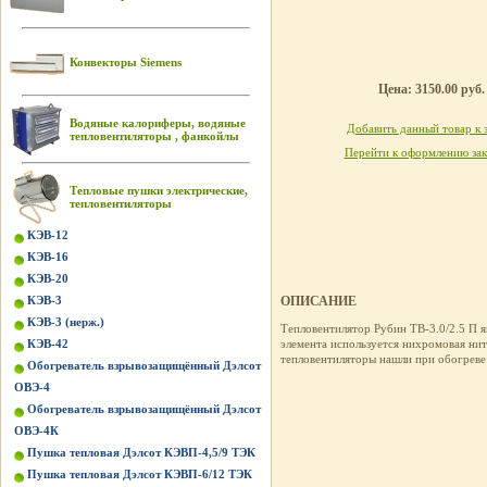
Конвекторы Siemens
Цена: 3150.00 руб.
Водяные калориферы, водяные
Добавить данный товар к 
тепловентиляторы , фанкойлы
Перейти к оформлению зак
Тепловые пушки электрические,
тепловентиляторы
КЭВ-12
КЭВ-16
КЭВ-20
КЭВ-3
ОПИСАНИЕ
КЭВ-3 (нерж.)
Тепловентилятор Рубин ТВ-3.0/2.5 П я
КЭВ-42
элемента используется нихромовая нит
тепловентиляторы нашли при обогреве
Обогреватель взрывозащищённый Дэлсот
ОВЭ-4
Обогреватель взрывозащищённый Дэлсот
ОВЭ-4К
Пушка тепловая Дэлсот КЭВП-4,5/9 ТЭК
Пушка тепловая Дэлсот КЭВП-6/12 ТЭК