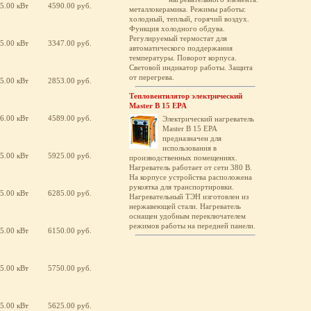
5.00 кВт
4590.00 руб.
металлокерамика. Режимы работы:
холодный, теплый, горячий воздух.
Функция холодного обдува.
Регулируемый термостат для
5.00 кВт
3347.00 руб.
автоматического поддержания
температуры. Поворот корпуса.
Световой индикатор работы. Защита
от перегрева.
5.00 кВт
2853.00 руб.
Тепловентилятор электрический
Master B 15 EPA
6.00 кВт
4589.00 руб.
Электрический нагреватель
Master B 15 EPA
предназначен для
использования в
5.00 кВт
5925.00 руб.
производственных помещениях.
Нагреватель работает от сети 380 В.
На корпусе устройства расположена
рукоятка для транспортировки.
5.00 кВт
6285.00 руб.
Нагревательный ТЭН изготовлен из
нержавеющей стали. Нагреватель
оснащен удобным переключателем
режимов работы на передней панели.
5.00 кВт
6150.00 руб.
5.00 кВт
5750.00 руб.
5.00 кВт
5625.00 руб.