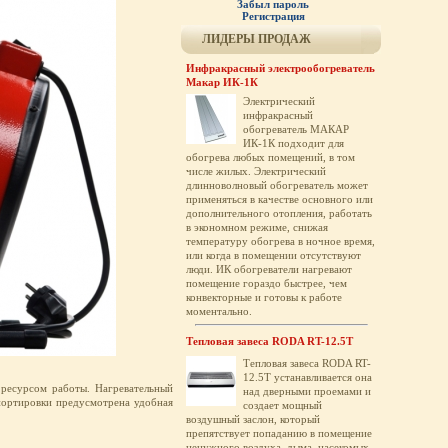
Забыл пароль
Регистрация
ЛИДЕРЫ ПРОДАЖ
Инфракрасный электрообогреватель
Макар ИК-1К
Электрический
инфракрасный
обогреватель МАКАР
ИК-1К подходит для
обогрева любых помещений, в том
числе жилых. Электрический
длинноволновый обогреватель может
применяться в качестве основного или
дополнительного отопления, работать
в экономном режиме, снижая
температуру обогрева в ночное время,
или когда в помещении отсутствуют
люди. ИК обогреватели нагревают
помещение гораздо быстрее, чем
конвекторные и готовы к работе
моментально.
Тепловая завеса RODA RT-12.5T
Тепловая завеса RODA RT-
12.5T устанавливается она
ресурсом работы. Нагревательный
над дверными проемами и
портировки предусмотрена удобная
создает мощный
воздушный заслон, который
препятствует попаданию в помещение
ненужного воздуха, дыма, насекомых