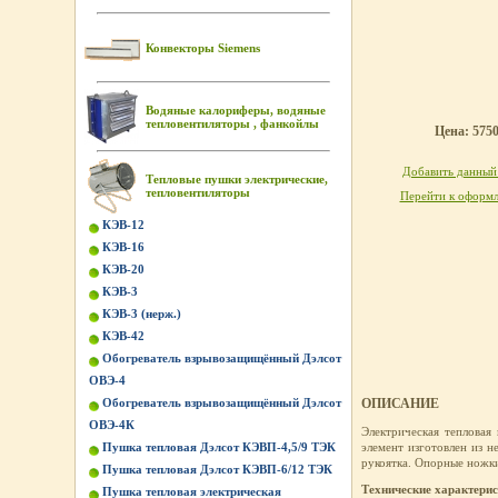
Конвекторы Siemens
Водяные калориферы, водяные
тепловентиляторы , фанкойлы
Цена: 5750
Добавить данный 
Тепловые пушки электрические,
тепловентиляторы
Перейти к оформл
КЭВ-12
КЭВ-16
КЭВ-20
КЭВ-3
КЭВ-3 (нерж.)
КЭВ-42
Обогреватель взрывозащищённый Дэлсот
ОВЭ-4
Обогреватель взрывозащищённый Дэлсот
ОПИСАНИЕ
ОВЭ-4К
Электрическая теплова
Пушка тепловая Дэлсот КЭВП-4,5/9 ТЭК
элемент изготовлен из 
рукоятка. Опорные ножк
Пушка тепловая Дэлсот КЭВП-6/12 ТЭК
Технические характери
Пушка тепловая электрическая