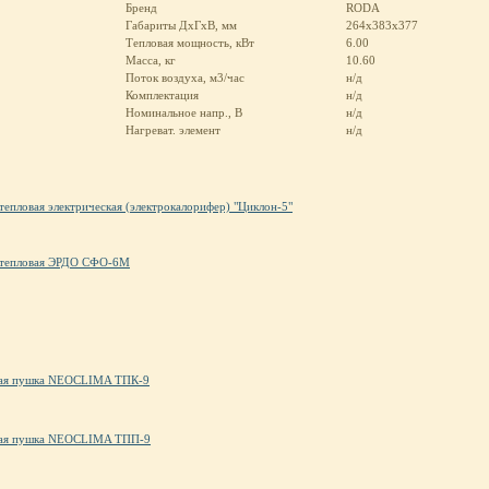
Бренд
RODA
Габариты ДхГхВ, мм
264x383x377
Тепловая мощность, кВт
6.00
Масса, кг
10.60
Поток воздуха, м3/час
н/д
Комплектация
н/д
Номинальное напр., В
н/д
Нагреват. элемент
н/д
тепловая электрическая (электрокалорифер) "Циклон-5"
тепловая ЭРДО СФО-6М
ая пушка NEOCLIMA ТПК-9
ая пушка NEOCLIMA ТПП-9