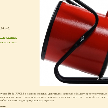
.00 руб.
товар к заказу
ению заказа »»
я пушка
Roda RFC6S
оснащена мощным двигателем, который обладает продолжительным 
нержавеющей стали. Пушка оборудована прочным стальным корпусом. Для удобства транс
и обеспечивают надежную установку агрегата.
стики