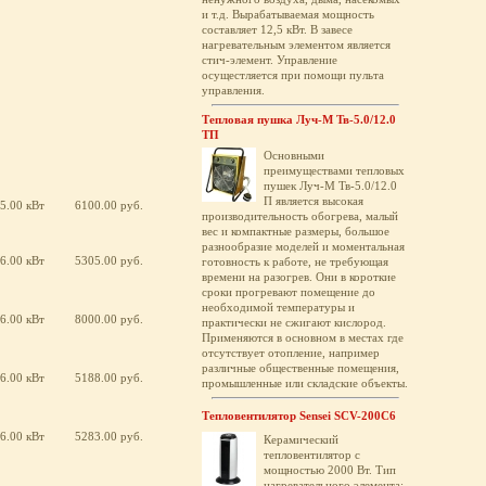
и т.д. Вырабатываемая мощность
составляет 12,5 кВт. В завесе
нагревательным элементом является
стич-элемент. Управление
осущестляется при помощи пульта
управления.
Тепловая пушка Луч-М Тв-5.0/12.0
ТП
Основными
преимуществами тепловых
пушек Луч-М Тв-5.0/12.0
П является высокая
5.00 кВт
6100.00 руб.
производительность обогрева, малый
вес и компактные размеры, большое
разнообразие моделей и моментальная
6.00 кВт
5305.00 руб.
готовность к работе, не требующая
времени на разогрев. Они в короткие
сроки прогревают помещение до
необходимой температуры и
6.00 кВт
8000.00 руб.
практически не сжигают кислород.
Применяются в основном в местах где
отсутствует отопление, например
различные общественные помещения,
6.00 кВт
5188.00 руб.
промышленные или складские объекты.
Тепловентилятор Sensei SCV-200C6
6.00 кВт
5283.00 руб.
Керамический
тепловентилятор с
мощностью 2000 Вт. Тип
нагревательного элемента: