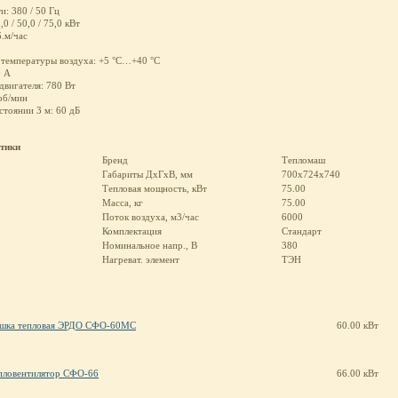
: 380 / 50 Гц
0 / 50,0 / 75,0 кВт
б.м/час
 температуры воздуха: +5 °С…+40 °С
0 А
вигателя: 780 Вт
об/мин
стоянии 3 м: 60 дБ
стики
Бренд
Тепломаш
Габариты ДхГхВ, мм
700x724x740
Тепловая мощность, кВт
75.00
Масса, кг
75.00
Поток воздуха, м3/час
6000
Комплектация
Стандарт
Номинальное напр., В
380
Нагреват. элемент
ТЭН
шка тепловая ЭРДО СФО-60МС
60.00 кВт
пловентилятор СФО-66
66.00 кВт