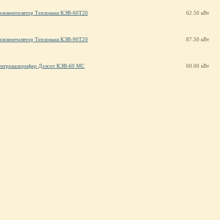
пловентилятор Тепломаш КЭВ-60Т20
62.50 кВт
пловентилятор Тепломаш КЭВ-90Т20
87.50 кВт
ектрокалорифер Дэлсот КЭВ-60 МС
60.00 кВт