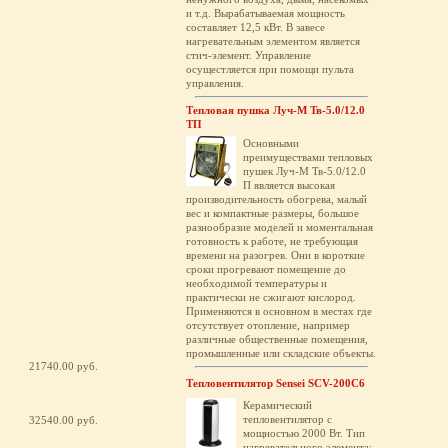
и т.д. Вырабатываемая мощность
составляет 12,5 кВт. В завесе
нагревательным элементом является
стич-элемент. Управление
осущестляется при помощи пульта
управления.
Тепловая пушка Луч-М Тв-5.0/12.0
ТП
Основными
преимуществами тепловых
пушек Луч-М Тв-5.0/12.0
П является высокая
производительность обогрева, малый
вес и компактные размеры, большое
разнообразие моделей и моментальная
готовность к работе, не требующая
времени на разогрев. Они в короткие
сроки прогревают помещение до
необходимой температуры и
практически не сжигают кислород.
Применяются в основном в местах где
отсутствует отопление, например
различные общественные помещения,
промышленные или складские объекты.
21740.00 руб.
Тепловентилятор Sensei SCV-200C6
Керамический
тепловентилятор с
32540.00 руб.
мощностью 2000 Вт. Тип
нагревательного элемента: