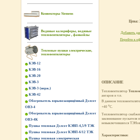
Конвекторы Siemens
Цена: 
Водяные калориферы, водяные
Добавить дан
тепловентиляторы , фанкойлы
Перейти к оф
Тепловые пушки электрические,
тепловентиляторы
КЭВ-12
КЭВ-16
КЭВ-20
КЭВ-3
ОПИСАНИЕ
КЭВ-3 (нерж.)
Тепловентилятор
Тепло
КЭВ-42
ангаров и т.п.
Обогреватель взрывозащищённый Дэлсот
В данном тепловентилят
о
+40
C.
ОВЭ-4
Обогреватель взрывозащищённый Дэлсот
Тепловентилятор снабжен
заклинивание пускателя 
ОВЭ-4К
невыключившихся ТЭНов
Пушка тепловая Дэлсот КЭВП-4,5/9 ТЭК
Пушка тепловая Дэлсот КЭВП-6/12 ТЭК
Характеристики:
Пушка тепловая электрическая