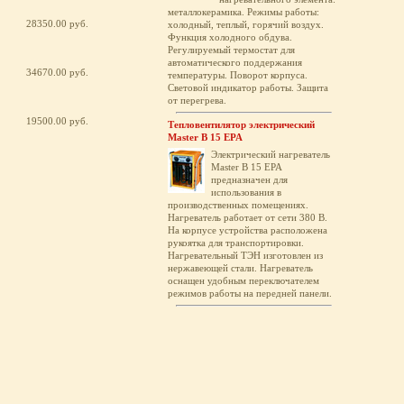
металлокерамика. Режимы работы:
28350.00 руб.
холодный, теплый, горячий воздух.
Функция холодного обдува.
Регулируемый термостат для
автоматического поддержания
34670.00 руб.
температуры. Поворот корпуса.
Световой индикатор работы. Защита
от перегрева.
19500.00 руб.
Тепловентилятор электрический
Master B 15 EPA
Электрический нагреватель
Master B 15 EPA
предназначен для
использования в
производственных помещениях.
Нагреватель работает от сети 380 В.
На корпусе устройства расположена
рукоятка для транспортировки.
Нагревательный ТЭН изготовлен из
нержавеющей стали. Нагреватель
оснащен удобным переключателем
режимов работы на передней панели.