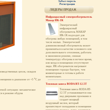
Забыл пароль
Регистрация
ЛИДЕРЫ ПРОДАЖ
Инфракрасный электрообогреватель
Макар ИК-1К
Электрический
инфракрасный
обогреватель МАКАР
ИК-1К подходит для
обогрева любых помещений, в том
числе жилых. Электрический
длинноволновый обогреватель может
применяться в качестве основного или
дополнительного отопления, работать
в экономном режиме, снижая
температуру обогрева в ночное время,
или когда в помещении отсутствуют
люди. ИК обогреватели нагревают
помещение гораздо быстрее, чем
изводственных цехов, складов
конвекторные и готовы к работе
моментально.
о
омещении в диапазоне от +5
C до
Тепловая завеса RODA RT-12.5T
Тепловая завеса RODA RT-
атной ситуации: механическое
12.5T устанавливается она
ся в режиме обдува
над дверными проемами и
создает мощный
воздушный заслон, который
препятствует попаданию в помещение
ненужного воздуха, дыма, насекомых