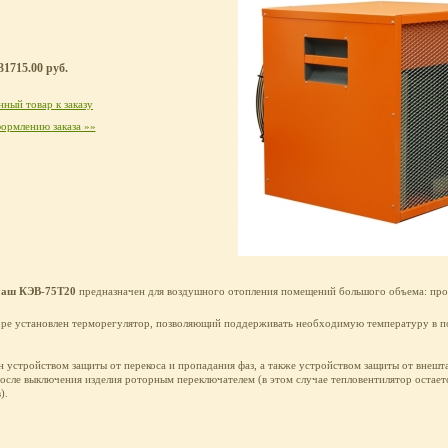
31715.00 руб.
ный товар к заказу
ормлению заказа »»
маш КЭВ-75Т20
предназначен для воздушного отопления помещений большого объема: про
оре установлен терморегулятор, позволяющий поддерживать необходимую температуру в п
 устройством защиты от перекоса и пропадания фаз, а также устройством защиты от внешт
после выключения изделия роторным переключателем (в этом случае тепловентилятор остает
).