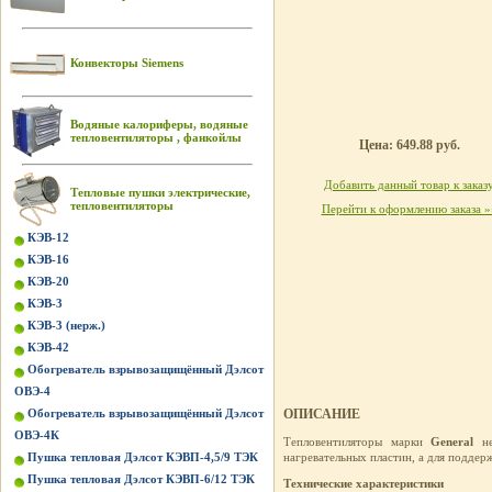
Конвекторы Siemens
Водяные калориферы, водяные
тепловентиляторы , фанкойлы
Цена: 649.88 руб.
Добавить данный товар к заказ
Тепловые пушки электрические,
тепловентиляторы
Перейти к оформлению заказа »
КЭВ-12
КЭВ-16
КЭВ-20
КЭВ-3
КЭВ-3 (нерж.)
КЭВ-42
Обогреватель взрывозащищённый Дэлсот
ОВЭ-4
Обогреватель взрывозащищённый Дэлсот
ОПИСАНИЕ
ОВЭ-4К
Тепловентиляторы марки
General
н
Пушка тепловая Дэлсот КЭВП-4,5/9 ТЭК
нагревательных пластин, а для поддер
Пушка тепловая Дэлсот КЭВП-6/12 ТЭК
Технические характеристики