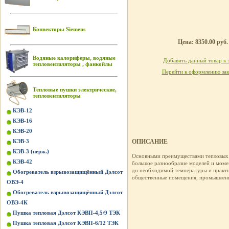
Конвекторы Siemens
Цена: 8350.00 руб.
Водяные калориферы, водяные
Добавить данный товар к 
тепловентиляторы , фанкойлы
Перейти к оформлению зак
Тепловые пушки электрические,
тепловентиляторы
КЭВ-12
КЭВ-16
КЭВ-20
КЭВ-3
ОПИСАНИЕ
КЭВ-3 (нерж.)
Основными преимуществами тепловы
КЭВ-42
большое разнообразие моделей и момен
до необходимой температуры и практи
Обогреватель взрывозащищённый Дэлсот
общественные помещения, промышленн
ОВЭ-4
Обогреватель взрывозащищённый Дэлсот
ОВЭ-4К
Пушка тепловая Дэлсот КЭВП-4,5/9 ТЭК
Пушка тепловая Дэлсот КЭВП-6/12 ТЭК