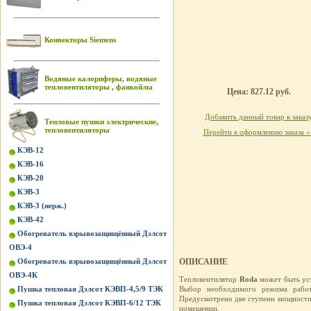
Конвекторы Siemens
Водяные калориферы, водяные
тепловентиляторы , фанкойлы
Цена: 827.12 руб.
Добавить данный товар к заказ
Тепловые пушки электрические,
тепловентиляторы
Перейти к оформлению заказа »
КЭВ-12
КЭВ-16
КЭВ-20
КЭВ-3
КЭВ-3 (нерж.)
КЭВ-42
Обогреватель взрывозащищённый Дэлсот
ОВЭ-4
Обогреватель взрывозащищённый Дэлсот
ОПИСАНИЕ
ОВЭ-4К
Тепловентилятор
Roda
может быть уст
Пушка тепловая Дэлсот КЭВП-4,5/9 ТЭК
Выбор необходимого режима работ
Предусмотрено две ступени мощности 
Пушка тепловая Дэлсот КЭВП-6/12 ТЭК
помещении.