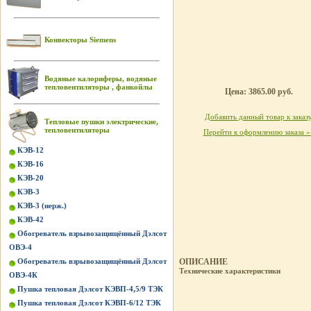
Конвекторы Siemens
Водяные калориферы, водяные
тепловентиляторы , фанкойлы
Цена: 3865.00 руб.
Добавить данный товар к заказ
Тепловые пушки электрические,
тепловентиляторы
Перейти к оформлению заказа »
КЭВ-12
КЭВ-16
КЭВ-20
КЭВ-3
КЭВ-3 (нерж.)
КЭВ-42
Обогреватель взрывозащищённый Дэлсот
ОВЭ-4
Обогреватель взрывозащищённый Дэлсот
ОПИСАНИЕ
Технические характеристики
ОВЭ-4К
Пушка тепловая Дэлсот КЭВП-4,5/9 ТЭК
Пушка тепловая Дэлсот КЭВП-6/12 ТЭК