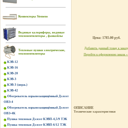
Конвекторы Siemens
Водяные калориферы, водяные
тепловентиляторы , фанкойлы
Цена: 1785.00 руб.
Добавить данный товар к заказ
Тепловые пушки электрические,
тепловентиляторы
Перейти к оформлению заказа »
КЭВ-12
КЭВ-16
КЭВ-20
КЭВ-3
КЭВ-3 (нерж.)
КЭВ-42
Обогреватель взрывозащищённый Дэлсот
ОВЭ-4
Обогреватель взрывозащищённый Дэлсот
ОПИСАНИЕ
Технические характеристики
ОВЭ-4К
Пушка тепловая Дэлсот КЭВП-4,5/9 ТЭК
Пушка тепловая Дэлсот КЭВП-6/12 ТЭК