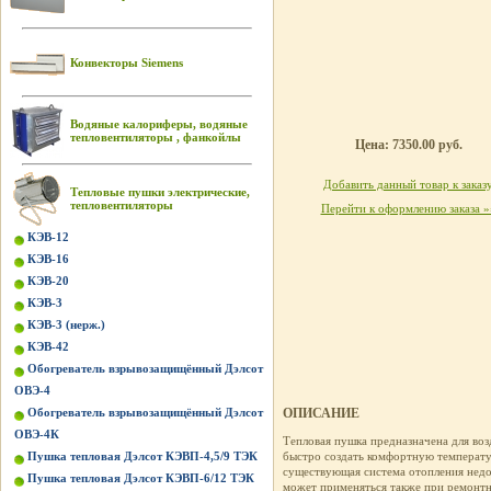
Конвекторы Siemens
Водяные калориферы, водяные
тепловентиляторы , фанкойлы
Цена: 7350.00 руб.
Добавить данный товар к заказ
Тепловые пушки электрические,
тепловентиляторы
Перейти к оформлению заказа »
КЭВ-12
КЭВ-16
КЭВ-20
КЭВ-3
КЭВ-3 (нерж.)
КЭВ-42
Обогреватель взрывозащищённый Дэлсот
ОВЭ-4
Обогреватель взрывозащищённый Дэлсот
ОПИСАНИЕ
ОВЭ-4К
Тепловая пушка предназначена для во
Пушка тепловая Дэлсот КЭВП-4,5/9 ТЭК
быстро создать комфортную температур
существующая система отопления недос
Пушка тепловая Дэлсот КЭВП-6/12 ТЭК
может применяться также при ремонтн