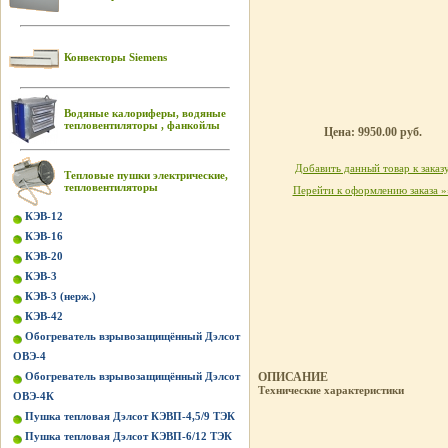
Конвекторы Siemens
Водяные калориферы, водяные
тепловентиляторы , фанкойлы
Цена: 9950.00 руб.
Добавить данный товар к заказ
Тепловые пушки электрические,
тепловентиляторы
Перейти к оформлению заказа »
КЭВ-12
КЭВ-16
КЭВ-20
КЭВ-3
КЭВ-3 (нерж.)
КЭВ-42
Обогреватель взрывозащищённый Дэлсот
ОВЭ-4
Обогреватель взрывозащищённый Дэлсот
ОПИСАНИЕ
Технические характеристики
ОВЭ-4К
Пушка тепловая Дэлсот КЭВП-4,5/9 ТЭК
Пушка тепловая Дэлсот КЭВП-6/12 ТЭК