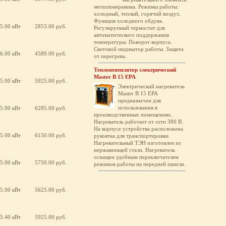
металлокерамика. Режимы работы:
холодный, теплый, горячий воздух.
Функция холодного обдува.
5.00 кВт
2853.00 руб.
Регулируемый термостат для
автоматического поддержания
температуры. Поворот корпуса.
Световой индикатор работы. Защита
6.00 кВт
4589.00 руб.
от перегрева.
Тепловентилятор электрический
Master B 15 EPA
5.00 кВт
5925.00 руб.
Электрический нагреватель
Master B 15 EPA
предназначен для
использования в
5.00 кВт
6285.00 руб.
производственных помещениях.
Нагреватель работает от сети 380 В.
На корпусе устройства расположена
5.00 кВт
6150.00 руб.
рукоятка для транспортировки.
Нагревательный ТЭН изготовлен из
нержавеющей стали. Нагреватель
оснащен удобным переключателем
5.00 кВт
5750.00 руб.
режимов работы на передней панели.
5.00 кВт
5625.00 руб.
5.40 кВт
5925.00 руб.