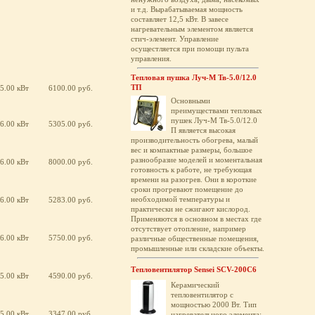
и т.д. Вырабатываемая мощность
составляет 12,5 кВт. В завесе
нагревательным элементом является
стич-элемент. Управление
осущестляется при помощи пульта
управления.
Тепловая пушка Луч-М Тв-5.0/12.0
ТП
5.00 кВт
6100.00 руб.
Основными
преимуществами тепловых
пушек Луч-М Тв-5.0/12.0
6.00 кВт
5305.00 руб.
П является высокая
производительность обогрева, малый
вес и компактные размеры, большое
разнообразие моделей и моментальная
6.00 кВт
8000.00 руб.
готовность к работе, не требующая
времени на разогрев. Они в короткие
сроки прогревают помещение до
необходимой температуры и
6.00 кВт
5283.00 руб.
практически не сжигают кислород.
Применяются в основном в местах где
отсутствует отопление, например
6.00 кВт
5750.00 руб.
различные общественные помещения,
промышленные или складские объекты.
Тепловентилятор Sensei SCV-200C6
5.00 кВт
4590.00 руб.
Керамический
тепловентилятор с
мощностью 2000 Вт. Тип
5.00 кВт
3347.00 руб.
нагревательного элемента: