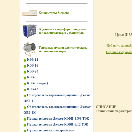
Конвекторы Siemens
Водяные калориферы, водяные
тепловентиляторы , фанкойлы
Цена: 5188
Добавить данный 
Тепловые пушки электрические,
тепловентиляторы
Перейти к оформл
КЭВ-12
КЭВ-16
КЭВ-20
КЭВ-3
КЭВ-3 (нерж.)
КЭВ-42
Обогреватель взрывозащищённый Дэлсот
ОВЭ-4
Обогреватель взрывозащищённый Дэлсот
ОПИСАНИЕ
Технические характери
ОВЭ-4К
Пушка тепловая Дэлсот КЭВП-4,5/9 ТЭК
Пушка тепловая Дэлсот КЭВП-6/12 ТЭК
Пушка тепловая электрическая