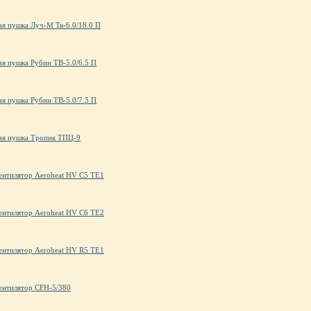
ая пушка Луч-М Тв-6.0/18.0 П
ая пушка Рубин ТВ-5.0/6.5 П
ая пушка Рубин ТВ-5.0/7.5 П
ая пушка Тропик ТПЦ-9
ентилятор Aeroheat HV C5 TE1
ентилятор Aeroheat HV C6 TE2
ентилятор Aeroheat HV R5 TE1
ентилятор CFH-5/380