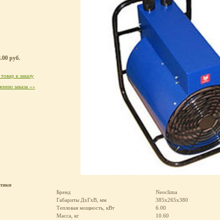
.00 руб.
товар к заказу
ению заказа »»
стики
Бренд
Neoclima
Габариты ДхГхВ, мм
385х265х380
Тепловая мощность, кВт
6.00
Масса, кг
10.60