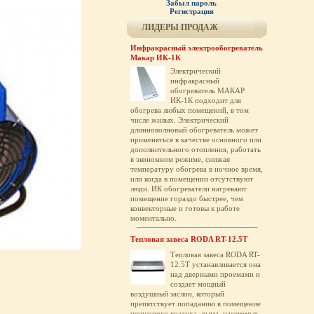
Забыл пароль
Регистрация
ЛИДЕРЫ ПРОДАЖ
Инфракрасный электрообогреватель
Макар ИК-1К
Электрический
инфракрасный
обогреватель МАКАР
ИК-1К подходит для
обогрева любых помещений, в том
числе жилых. Электрический
длинноволновый обогреватель может
применяться в качестве основного или
дополнительного отопления, работать
в экономном режиме, снижая
температуру обогрева в ночное время,
или когда в помещении отсутствуют
люди. ИК обогреватели нагревают
помещение гораздо быстрее, чем
конвекторные и готовы к работе
моментально.
Тепловая завеса RODA RT-12.5T
Тепловая завеса RODA RT-
12.5T устанавливается она
над дверными проемами и
создает мощный
воздушный заслон, который
препятствует попаданию в помещение
ненужного воздуха, дыма, насекомых