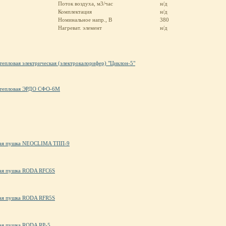
Поток воздуха, м3/час
н/д
Комплектация
н/д
Номинальное напр., В
380
Нагреват. элемент
н/д
тепловая электрическая (электрокалорифер) "Циклон-5"
тепловая ЭРДО СФО-6М
ая пушка NEOCLIMA ТПП-9
ая пушка RODA RFC6S
ая пушка RODA RFR5S
ая пушка RODA RP-5