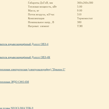
Габариты ДхГхВ, мм
360х260х380
Тепловая мощность, кВт
5.00
Масса, кг
9.00
Поток воздуха, м3/час
510
Комплектация
Термомостат
Номинальное напр., В
380
Нагреват. элемент
ТЭН
ватель взрывозащищённый Дэлсот ОВЭ-4
ватель взрывозащищённый Дэлсот ОВЭ-4К
тепловая электрическая (электрокалорифер) "Циклон-5"
тепловая ЭРДО СФО-6М
ая пушка NEOCLIMA ТПК-9