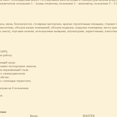
еключателя: положение 1 – пушка отключена; положение 2 – вентилятор; положение 3 – 1/
паха, шума, безопасность), столярные мастерские, крытые строительные площадки, станции
вагончики, обогрев жилых помещений, обогрев подвалов, складские помещения, места хра
е смеси), торговые палатки, используемые малярами, штукатурами, паркетчиками, плиточни
 100%.
ю работу.
ающей среде.
раняет посторонних запахов.
из нержавеющей стали.
х электродвигателя.
ройство.
ы с помощью термостата.
грева на 4 положения.
ки.
стики
Бренд
MASTER