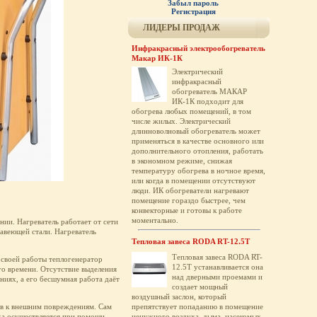
Забыл пароль
Регистрация
ЛИДЕРЫ ПРОДАЖ
Инфракрасный электрообогреватель
Макар ИК-1К
Электрический
инфракрасный
обогреватель МАКАР
ИК-1К подходит для
обогрева любых помещений, в том
числе жилых. Электрический
длинноволновый обогреватель может
применяться в качестве основного или
дополнительного отопления, работать
в экономном режиме, снижая
температуру обогрева в ночное время,
или когда в помещении отсутствуют
люди. ИК обогреватели нагревают
помещение гораздо быстрее, чем
конвекторные и готовы к работе
моментально.
ии. Нагреватель работает от сети
авеющей стали. Нагреватель
Тепловая завеса RODA RT-12.5T
Тепловая завеса RODA RT-
 своей работы теплогенератор
12.5T устанавливается она
го времени. Отсутствие выделения
над дверными проемами и
ниях, а его бесшумная работа даёт
создает мощный
воздушный заслон, который
ив к внешним повреждениям. Сам
препятствует попаданию в помещение
ха осуществляется при помощи
ненужного воздуха, дыма, насекомых