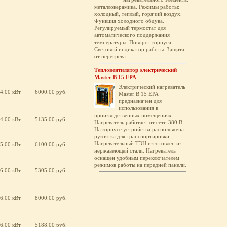
металлокерамика. Режимы работы:
холодный, теплый, горячий воздух.
Функция холодного обдува.
Регулируемый термостат для
автоматического поддержания
температуры. Поворот корпуса.
Световой индикатор работы. Защита
от перегрева.
Тепловентилятор электрический
Master B 15 EPA
Электрический нагреватель
4.00 кВт
6000.00 руб.
Master B 15 EPA
предназначен для
использования в
производственных помещениях.
4.00 кВт
5135.00 руб.
Нагреватель работает от сети 380 В.
На корпусе устройства расположена
рукоятка для транспортировки.
Нагревательный ТЭН изготовлен из
5.00 кВт
6100.00 руб.
нержавеющей стали. Нагреватель
оснащен удобным переключателем
режимов работы на передней панели.
6.00 кВт
5305.00 руб.
6.00 кВт
8000.00 руб.
6.00 кВт
5188.00 руб.