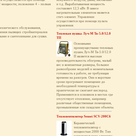
2 мощности; положение 4 – полная
и т.д. Вырабатываемая мощность
составляет 12,5 кВт. В завесе
нагревательным элементом является
стич-элемент. Управление
осущестляется при помощи пульта
управления.
 технического обслуживания,
нения пылящих стройматериалов
Тепловая пушка Луч-М Тв-5.0/12.0
ками и сантехниками для сушки.
ТП
Основными
преимуществами тепловых
пушек Луч-М Тв-5.0/12.0
П является высокая
производительность обогрева, малый
вес и компактные размеры, большое
разнообразие моделей и моментальная
готовность к работе, не требующая
времени на разогрев. Они в короткие
сроки прогревают помещение до
необходимой температуры и
практически не сжигают кислород.
Применяются в основном в местах где
отсутствует отопление, например
различные общественные помещения,
промышленные или складские объекты.
Тепловентилятор Sensei SCV-200C6
Керамический
тепловентилятор с
мощностью 2000 Вт. Тип
нагревательного элемента: