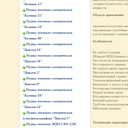
четырёхступенчатого пер
"Катюша-12"
мощность.
Пушка тепловая электрическая
Область применения:
"Катюша-22"
Пушка тепловая электрическая
магазины (отсутствие за
"Катюша-34"
передвижные служебные 
Пушка тепловая электрическая
(сухие вяжущие и клеевы
"Катюша-40"
Особенности:
Пушка тепловая электрическая
"Циклон-14"
Не требует топлива.
Пушка тепловая электрическая
Обладает КПД близким к
Рассчитан на непрерывну
"Циклон-18"
Нет открытого пламени.
Пушка тепловая электрическая
Не наносит вреда окруж
При нагреве не распрост
"Циклон-3"
Нагревательный элемент 
Пушка тепловая электрическая
Теплоизоляционный кожу
"Циклон-9"
Безопасное и чистое уст
Регулировка температур
Пушка тепловая электрическая
Низкий уровень шума.
"Катюша-18"
Регулировка мощности на
Быстрый разогрев.
Пушка тепловая электрическая
Удобство транспортиров
"Циклон-24"
Небольшие размеры.
Пушка тепловая электрическая
(электрокалорифер) "Циклон-5"
Технические характери
Пушка тепловая ЭРДО СФО-12М