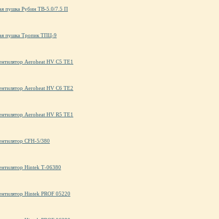
ая пушка Рубин ТВ-5.0/7.5 П
ая пушка Тропик ТПЦ-9
ентилятор Aeroheat HV C5 TE1
ентилятор Aeroheat HV C6 TE2
ентилятор Aeroheat HV R5 TE1
ентилятор CFH-5/380
ентилятор Hintek Т-06380
ентилятор Hintek PROF 05220