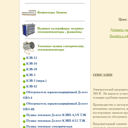
Конвекторы Siemens
Цена: 
Водяные калориферы, водяные
Добавить дан
тепловентиляторы , фанкойлы
Перейти к оф
Тепловые пушки электрические,
тепловентиляторы
КЭВ-12
КЭВ-16
КЭВ-20
КЭВ-3
ОПИСАНИЕ
КЭВ-3 (нерж.)
КЭВ-42
Электрический нагреват
Обогреватель взрывозащищённый Дэлсот
380 В. На корпусе устро
оснащен удобным перекл
ОВЭ-4
Обогреватель взрывозащищённый Дэлсот
Преимущество в эксплуат
мгновенно нагревается, 
ОВЭ-4К
посторонних запахов при
Пушка тепловая Дэлсот КЭВП-4,5/9 ТЭК
возможность обогревать
Пушка тепловая Дэлсот КЭВП-6/12 ТЭК
Нагревательный элемент 
Пушка тепловая электрическая
двигатель теплогенерато