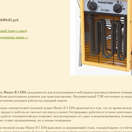
6494.02 руб.
ный товар к заказу
ормлению заказа »»
ель
Master B 5 EPA
предназначен для использования в небольшом производственном помещен
йства расположена рукоятка для транспортировки. Нагревательный ТЭН изготовлен из нерж
ючателем режимов работы на передней панели.
ации электрической тепловой пушки Master B 5 EPA заключается в том, что во время начала
в процессе работы не сжигает кислород и может беспрерывно работать в течение длительно
 работе тепловентилятора позволяет эксплуатировать его даже в непроветриваемых помеще
 не только промышленные, но и жилые помещения.
в тепловой пушке Master B 5 EPA выполнен из нержавеющей стали, стальной корпус устойч
ра имеет теплозащитный кожух. Регулирование работы пушки и температуры нагрева возду