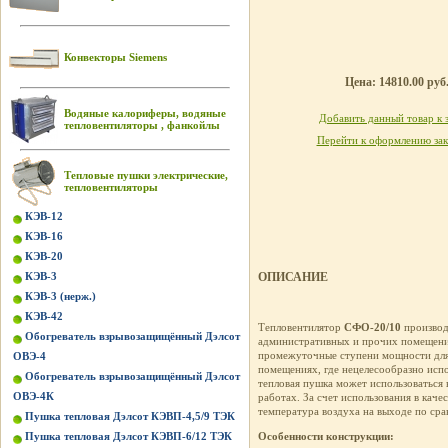
Конвекторы Siemens
Цена: 14810.00 руб
Водяные калориферы, водяные
Добавить данный товар к 
тепловентиляторы , фанкойлы
Перейти к оформлению зак
Тепловые пушки электрические,
тепловентиляторы
КЭВ-12
КЭВ-16
КЭВ-20
КЭВ-3
ОПИСАНИЕ
КЭВ-3 (нерж.)
КЭВ-42
Тепловентилятор
СФО-20/10
произво
Обогреватель взрывозащищённый Дэлсот
административных и прочих помещений
промежуточные ступени мощности для 
ОВЭ-4
помещениях, где нецелесообразно испо
Обогреватель взрывозащищённый Дэлсот
тепловая пушка может использоваться
ОВЭ-4К
работах. За счет использования в кач
температура воздуха на выходе по ср
Пушка тепловая Дэлсот КЭВП-4,5/9 ТЭК
Пушка тепловая Дэлсот КЭВП-6/12 ТЭК
Особенности конструкции: