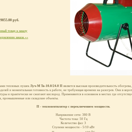
9055.00 руб.
ный товар к заказу
ормлению заказа »»
ами тепловых пушек
Луч-М Тв-10.0/24.0 П
является высокая производительность обогрева,
делей и моментальная готовность к работе, не требующая времени на разогрев. Они в кор
уры и практически не сжигают кислород. Применяются в основном в местах где отсутству
, промышленные или складские объекты.
П - тепловентилятор с переключением мощности.
Напряжение сети: 380 В
Частота тока: 50 Гц
Количество фаз: 3
Ступени мощности - 5/10 кВт
о