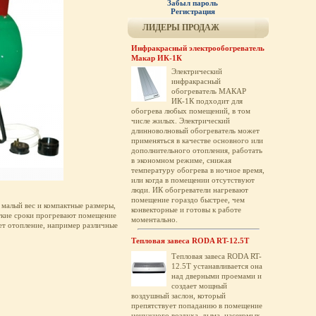
Забыл пароль
Регистрация
ЛИДЕРЫ ПРОДАЖ
Инфракрасный электрообогреватель
Макар ИК-1К
Электрический
инфракрасный
обогреватель МАКАР
ИК-1К подходит для
обогрева любых помещений, в том
числе жилых. Электрический
длинноволновый обогреватель может
применяться в качестве основного или
дополнительного отопления, работать
в экономном режиме, снижая
температуру обогрева в ночное время,
или когда в помещении отсутствуют
люди. ИК обогреватели нагревают
помещение гораздо быстрее, чем
 малый вес и компактные размеры,
конвекторные и готовы к работе
откие сроки прогревают помещение
моментально.
ет отопление, например различные
Тепловая завеса RODA RT-12.5T
Тепловая завеса RODA RT-
12.5T устанавливается она
над дверными проемами и
создает мощный
воздушный заслон, который
препятствует попаданию в помещение
ненужного воздуха, дыма, насекомых