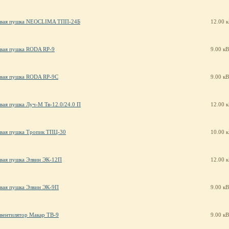
овая пушка NEOCLIMA ТПП-24Б
12.00 
вая пушка RODA RP-9
9.00 кВ
вая пушка RODA RP-9C
9.00 кВ
вая пушка Луч-М Тв-12.0/24.0 П
12.00 
вая пушка Тропик ТПЦ-30
10.00 
вая пушка Элвин ЭК-12П
12.00 
вая пушка Элвин ЭК-9П
9.00 кВ
вентилятор Макар ТВ-9
9.00 кВ