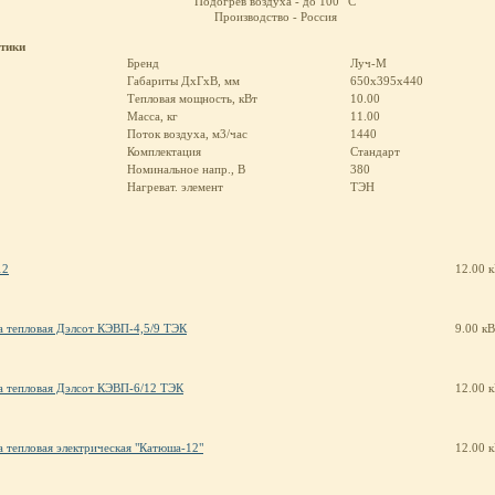
Подогрев воздуха - до 100
С
Производство - Россия
стики
Бренд
Луч-М
Габариты ДхГхВ, мм
650х395х440
Тепловая мощность, кВт
10.00
Масса, кг
11.00
Поток воздуха, м3/час
1440
Комплектация
Стандарт
Номинальное напр., В
380
Нагреват. элемент
ТЭН
12
12.00 
 тепловая Дэлсот КЭВП-4,5/9 ТЭК
9.00 кВ
 тепловая Дэлсот КЭВП-6/12 ТЭК
12.00 
 тепловая электрическая "Катюша-12"
12.00 