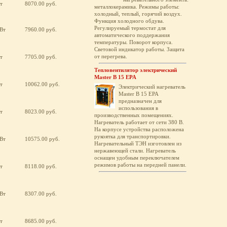
т
8070.00 руб.
металлокерамика. Режимы работы:
холодный, теплый, горячий воздух.
Функция холодного обдува.
Регулируемый термостат для
кВт
7960.00 руб.
автоматического поддержания
температуры. Поворот корпуса.
Световой индикатор работы. Защита
от перегрева.
т
7705.00 руб.
Тепловентилятор электрический
Master B 15 EPA
т
10062.00 руб.
Электрический нагреватель
Master B 15 EPA
предназначен для
использования в
т
8023.00 руб.
производственных помещениях.
Нагреватель работает от сети 380 В.
На корпусе устройства расположена
рукоятка для транспортировки.
кВт
10575.00 руб.
Нагревательный ТЭН изготовлен из
нержавеющей стали. Нагреватель
оснащен удобным переключателем
режимов работы на передней панели.
т
8118.00 руб.
кВт
8307.00 руб.
т
8685.00 руб.