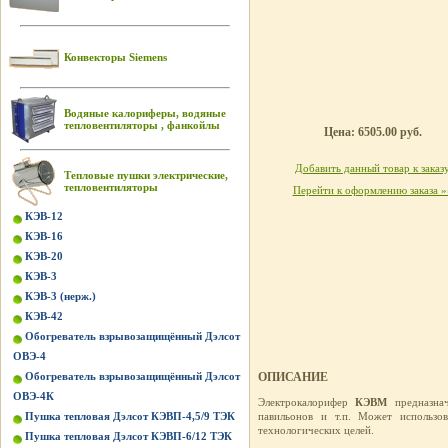
Конвекторы Siemens
Водяные калориферы, водяные
тепловентиляторы , фанкойлы
Цена: 6505.00 руб.
Добавить данный товар к заказ
Тепловые пушки электрические,
тепловентиляторы
Перейти к оформлению заказа »
КЭВ-12
КЭВ-16
КЭВ-20
КЭВ-3
КЭВ-3 (нерж.)
КЭВ-42
Обогреватель взрывозащищённый Дэлсот
ОВЭ-4
Обогреватель взрывозащищённый Дэлсот
ОПИСАНИЕ
ОВЭ-4К
Электрокалорифер
КЭВМ
предназнач
Пушка тепловая Дэлсот КЭВП-4,5/9 ТЭК
павильонов и т.п. Может использо
технологических целей.
Пушка тепловая Дэлсот КЭВП-6/12 ТЭК