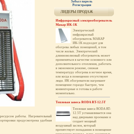
Забыл пароль
Регистрация
ЛИДЕРЫ ПРОДАЖ
Инфракрасный электрообогреватель
Макар ИК-1К
Электрический
инфракрасный
обогреватель МАКАР
ИК-1К подходит для
обогрева любых помещений, в том
числе жилых. Электрический
длинноволновый обогреватель может
применяться в качестве основного или
дополнительного отопления, работать
в экономном режиме, снижая
температуру обогрева в ночное время,
или когда в помещении отсутствуют
люди. ИК обогреватели нагревают
помещение гораздо быстрее, чем
конвекторные и готовы к работе
моментально.
Тепловая завеса RODA RT-12.5T
Тепловая завеса RODA RT-
12.5T устанавливается она
ресурсом работы. Нагревательный
над дверными проемами и
портировки предусмотрена удобная
создает мощный
воздушный заслон, который
препятствует попаданию в помещение
ненужного воздуха, дыма, насекомых