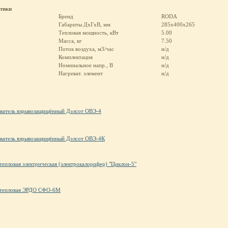
стики
Бренд
RODA
Габариты ДхГхВ, мм
285х400х265
Тепловая мощность, кВт
5.00
Масса, кг
7.50
Поток воздуха, м3/час
н/д
Комплектация
н/д
Номинальное напр., В
н/д
Нагреват. элемент
н/д
ватель взрывозащищённый Дэлсот ОВЭ-4
ватель взрывозащищённый Дэлсот ОВЭ-4К
тепловая электрическая (электрокалорифер) "Циклон-5"
тепловая ЭРДО СФО-6М