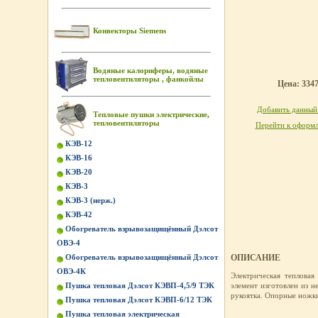
Конвекторы Siemens
Водяные калориферы, водяные
тепловентиляторы , фанкойлы
Цена: 3347
Добавить данный 
Тепловые пушки электрические,
тепловентиляторы
Перейти к оформл
КЭВ-12
КЭВ-16
КЭВ-20
КЭВ-3
КЭВ-3 (нерж.)
КЭВ-42
Обогреватель взрывозащищённый Дэлсот
ОВЭ-4
Обогреватель взрывозащищённый Дэлсот
ОПИСАНИЕ
ОВЭ-4К
Электрическая теплова
Пушка тепловая Дэлсот КЭВП-4,5/9 ТЭК
элемент изготовлен из 
рукоятка. Опорные ножк
Пушка тепловая Дэлсот КЭВП-6/12 ТЭК
Пушка тепловая электрическая