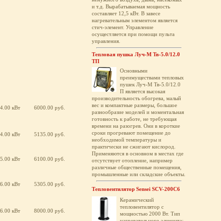
и т.д. Вырабатываемая мощность
составляет 12,5 кВт. В завесе
нагревательным элементом является
стич-элемент. Управление
осущестляется при помощи пульта
управления.
Тепловая пушка Луч-М Тв-5.0/12.0
ТП
Основными
преимуществами тепловых
пушек Луч-М Тв-5.0/12.0
П является высокая
производительность обогрева, малый
вес и компактные размеры, большое
4.00 кВт
6000.00 руб.
разнообразие моделей и моментальная
готовность к работе, не требующая
времени на разогрев. Они в короткие
сроки прогревают помещение до
4.00 кВт
5135.00 руб.
необходимой температуры и
практически не сжигают кислород.
Применяются в основном в местах где
5.00 кВт
6100.00 руб.
отсутствует отопление, например
различные общественные помещения,
промышленные или складские объекты.
6.00 кВт
5305.00 руб.
Тепловентилятор Sensei SCV-200C6
Керамический
тепловентилятор с
6.00 кВт
8000.00 руб.
мощностью 2000 Вт. Тип
нагревательного элемента: