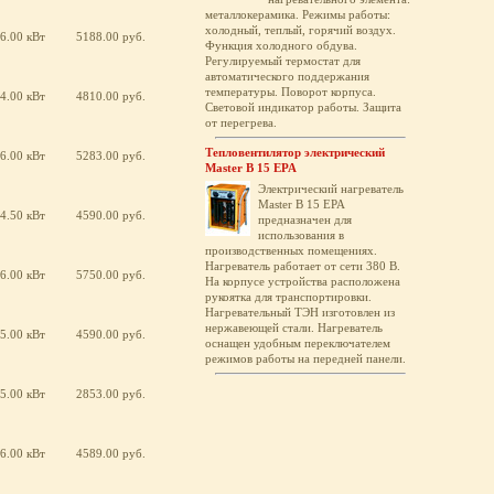
металлокерамика. Режимы работы:
холодный, теплый, горячий воздух.
6.00 кВт
5188.00 руб.
Функция холодного обдува.
Регулируемый термостат для
автоматического поддержания
температуры. Поворот корпуса.
4.00 кВт
4810.00 руб.
Световой индикатор работы. Защита
от перегрева.
Тепловентилятор электрический
6.00 кВт
5283.00 руб.
Master B 15 EPA
Электрический нагреватель
Master B 15 EPA
4.50 кВт
4590.00 руб.
предназначен для
использования в
производственных помещениях.
Нагреватель работает от сети 380 В.
6.00 кВт
5750.00 руб.
На корпусе устройства расположена
рукоятка для транспортировки.
Нагревательный ТЭН изготовлен из
нержавеющей стали. Нагреватель
5.00 кВт
4590.00 руб.
оснащен удобным переключателем
режимов работы на передней панели.
5.00 кВт
2853.00 руб.
6.00 кВт
4589.00 руб.