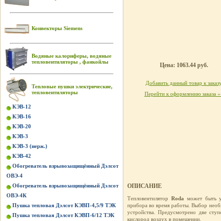
Конвекторы Siemens
Водяные калориферы, водяные
тепловентиляторы , фанкойлы
Цена: 1063.44 руб.
Добавить данный товар к заказ
Тепловые пушки электрические,
тепловентиляторы
Перейти к оформлению заказа »
КЭВ-12
КЭВ-16
КЭВ-20
КЭВ-3
КЭВ-3 (нерж.)
КЭВ-42
Обогреватель взрывозащищённый Дэлсот
ОВЭ-4
Обогреватель взрывозащищённый Дэлсот
ОПИСАНИЕ
ОВЭ-4К
Тепловентилятор
Roda
может быть ус
Пушка тепловая Дэлсот КЭВП-4,5/9 ТЭК
прибора во время работы. Выбор нео
устройства. Предусмотрено две ступ
Пушка тепловая Дэлсот КЭВП-6/12 ТЭК
кислород воздух в помещении.