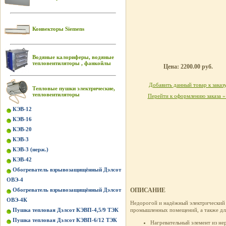
Конвекторы Siemens
Водяные калориферы, водяные
тепловентиляторы , фанкойлы
Цена: 2200.00 руб.
Добавить данный товар к заказ
Тепловые пушки электрические,
тепловентиляторы
Перейти к оформлению заказа »
КЭВ-12
КЭВ-16
КЭВ-20
КЭВ-3
КЭВ-3 (нерж.)
КЭВ-42
Обогреватель взрывозащищённый Дэлсот
ОВЭ-4
Обогреватель взрывозащищённый Дэлсот
ОПИСАНИЕ
ОВЭ-4К
Недорогой и надёжный электрический
Пушка тепловая Дэлсот КЭВП-4,5/9 ТЭК
промышленных помещений, а также для
Пушка тепловая Дэлсот КЭВП-6/12 ТЭК
Нагревательный элемент из н