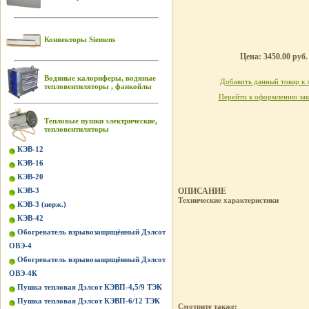
Конвекторы Siemens
Цена: 3450.00 руб.
Водяные калориферы, водяные
Добавить данный товар к 
тепловентиляторы , фанкойлы
Перейти к оформлению зак
Тепловые пушки электрические,
тепловентиляторы
КЭВ-12
КЭВ-16
КЭВ-20
КЭВ-3
ОПИСАНИЕ
Технические характеристики
КЭВ-3 (нерж.)
КЭВ-42
Обогреватель взрывозащищённый Дэлсот
ОВЭ-4
Обогреватель взрывозащищённый Дэлсот
ОВЭ-4К
Пушка тепловая Дэлсот КЭВП-4,5/9 ТЭК
Пушка тепловая Дэлсот КЭВП-6/12 ТЭК
Смотрите также: