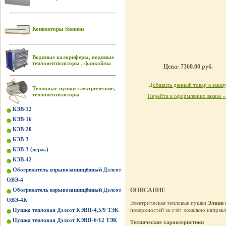
Конвекторы Siemens
Водяные калориферы, водяные
тепловентиляторы , фанкойлы
Цена: 7360.00 руб.
Добавить данный товар к заказ
Тепловые пушки электрические,
тепловентиляторы
Перейти к оформлению заказа »
КЭВ-12
КЭВ-16
КЭВ-20
КЭВ-3
КЭВ-3 (нерж.)
КЭВ-42
Обогреватель взрывозащищённый Дэлсот
ОВЭ-4
Обогреватель взрывозащищённый Дэлсот
ОПИСАНИЕ
ОВЭ-4К
Электрическая тепловые пушки
Элвин
Пушка тепловая Дэлсот КЭВП-4,5/9 ТЭК
поверхностей за счёт локально направ
Пушка тепловая Дэлсот КЭВП-6/12 ТЭК
Технические характеристики