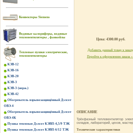
Конвекторы Siemens
Водяные калориферы, водяные
тепловентиляторы , фанкойлы
Цена: 4300.00 руб.
Добавить данный товар к заказ
Тепловые пушки электрические,
тепловентиляторы
Перейти к оформлению заказа »
КЭВ-12
КЭВ-16
КЭВ-20
КЭВ-3
КЭВ-3 (нерж.)
КЭВ-42
Обогреватель взрывозащищённый Дэлсот
ОВЭ-4
Обогреватель взрывозащищённый Дэлсот
ОПИСАНИЕ
ОВЭ-4К
Трёхфазный тепловентилятор эле
складов, лабораторий, цехов, масте
Пушка тепловая Дэлсот КЭВП-4,5/9 ТЭК
Пушка тепловая Дэлсот КЭВП-6/12 ТЭК
Технические характеристики