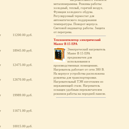
металлокерамика. Режимы работы:
холодный, теплый, горячий воздух.
Функция холодного обдува.
Регулируемый термостат для
автоматического поддержания
температуры. Поворот корпуса.
Световой индикатор работы. Защита
от перегрева.
т
11200.00 руб.
Тепловентилятор электрический
Master B 15 EPA
Электрический нагреватель
т
18945.00 руб.
Master B 15 EPA
предназначен для
использования в
т
12475.00 руб.
производственных помещениях.
Нагреватель работает от сети 380 В.
На корпусе устройства расположена
рукоятка для транспортировки.
т
12670.00 руб.
Нагревательный ТЭН изготовлен из
нержавеющей стали. Нагреватель
оснащен удобным переключателем
режимов работы на передней панели.
т
19989.00 руб.
т
11671.00 руб.
т
10015.00 руб.