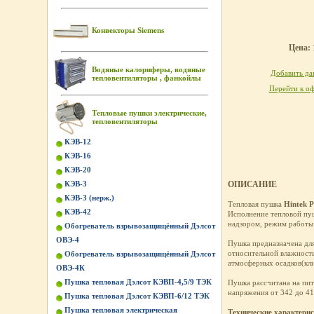
Конвекторы Siemens
Цена: 
Водяные калориферы, водяные
Добавить дан
тепловентиляторы , фанкойлы
Перейти к оф
Тепловые пушки электрические,
тепловентиляторы
КЭВ-12
КЭВ-16
КЭВ-20
КЭВ-3
ОПИСАНИЕ
КЭВ-3 (нерж.)
Тепловая пушка
Hintek 
КЭВ-42
Исполнение тепловой пуш
надзором, режим работы
Обогреватель взрывозащищённый Дэлсот
ОВЭ-4
Пушка предназначена для
относительной влажность
Обогреватель взрывозащищённый Дэлсот
атмосферных осадков(кл
ОВЭ-4К
Пушка тепловая Дэлсот КЭВП-4,5/9 ТЭК
Пушка рассчитана на пит
напряжения от 342 до 41
Пушка тепловая Дэлсот КЭВП-6/12 ТЭК
Пушка тепловая электрическая
Технические характерис