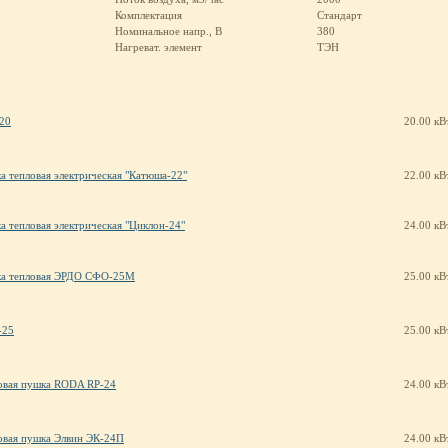
Комплектация
Стандарт
Номинальное напр., В
380
Нагреват. элемент
ТЭН
20
20.00 кВ
а тепловая электрическая "Катюша-22"
22.00 кВ
а тепловая электрическая "Циклон-24"
24.00 кВ
а тепловая ЭРДО СФО-25М
25.00 кВ
-25
25.00 кВ
овая пушка RODA RP-24
24.00 кВ
овая пушка Элвин ЭК-24П
24.00 кВ