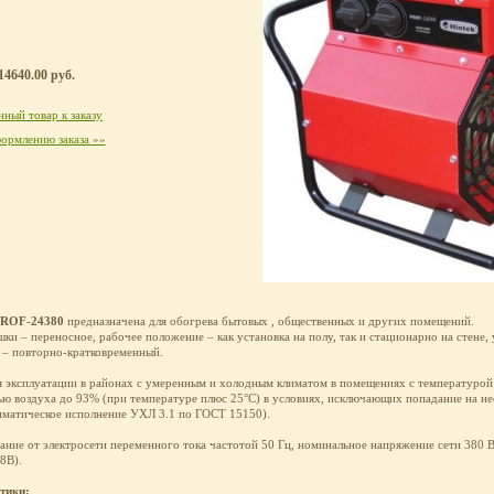
14640.00 руб.
ный товар к заказу
ормлению заказа »»
PROF-24380
предназначена для обогрева бытовых , общественных и других помещений.
ки – переносное, рабочее положение – как установка на полу, так и стационарно на стене,
 – повторно-кратковременный.
 эксплуатации в районах с умеренным и холодным климатом в помещениях с температурой 
ю воздуха до 93% (при температуре плюс 25°С) в условиях, исключающих попадание на нее 
иматическое исполнение УХЛ 3.1 по ГОСТ 15150).
ание от электросети переменного тока частотой 50 Гц, номинальное напряжение сети 380 
8В).
тики: