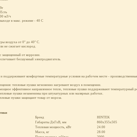
Вт
 Есть
00 м3/ч
выходе в макс. режиме - 40 С
ры воздуха от 0° до 40° С.
ли не сжигает кислород.
с защищенный от коррозии.
еспечивает бесшумный электродвигатель.
и поддерживают комфортные температурные условия на рабочем месте - производственные
ещения: тепловые пушки мгновенно нагревают воздух в помещении.
я мощное эффективное направленное тепло, тепловые пушки поддерживают температурный р
тепловые пушки незаменимы при штукатурных или малярных работах.
пловые пушки защищают товар от мороза.
стики
Бренд
HINTEK
Габариты ДхГхВ, мм
860х355х505
Тепловая мощность, кВт
24.00
Масса, кг
28.00
Поток воздуха, м3/час
2000