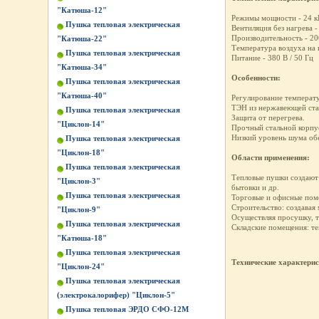
"Катюша-12"
Режимы мощности - 24 к
Пушка тепловая электрическая
Вентиляция без нагрева -
Производительность - 20
"Катюша-22"
Температура воздуха на 
Пушка тепловая электрическая
Питание - 380 В / 50 Гц
"Катюша-34"
Особенности:
Пушка тепловая электрическая
"Катюша-40"
Регулирование температу
ТЭН из нержавеющей ста
Пушка тепловая электрическая
Защита от перегрева.
"Циклон-14"
Прочный стальной корпу
Низкий уровень шума об
Пушка тепловая электрическая
"Циклон-18"
Области применения:
Пушка тепловая электрическая
Тепловые пушки создают 
"Циклон-3"
бытовки и др.
Пушка тепловая электрическая
Торговые и офисные пом
Строительство: создава
"Циклон-9"
Осуществляя просушку, 
Пушка тепловая электрическая
Складские помещения: те
"Катюша-18"
Пушка тепловая электрическая
Технические характери
"Циклон-24"
Пушка тепловая электрическая
(электрокалорифер) "Циклон-5"
Пушка тепловая ЭРДО СФО-12М