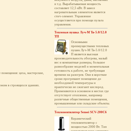
и т.д. Вырабатываемая мощность
составляет 12,5 кВт. В завесе
нагревательным элементом является
стич-элемент. Управление
осущестляется при помощи пульта
управления.
Тепловая пушка Луч-М Тв-5.0/12.0
ТП
Основными
преимуществами тепловых
пушек Луч-М Тв-5.0/12.0
П является высокая
производительность обогрева, малый
вес и компактные размеры, большое
разнообразие моделей и моментальная
готовность к работе, не требующая
 помещения: цеха, мастерские,
времени на разогрев. Они в короткие
сроки прогревают помещение до
необходимой температуры и
ежим в строящихся зданиях.
практически не сжигают кислород.
Применяются в основном в местах где
отсутствует отопление, например
различные общественные помещения,
промышленные или складские объекты.
Тепловентилятор Sensei SCV-200C6
Керамический
тепловентилятор с
мощностью 2000 Вт. Тип
нагревательного элемента: