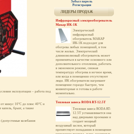
Забыл пароль
Регистрация
ЛИДЕРЫ ПРОДАЖ
Инфракрасный электрообогреватель
Макар ИК-1К
Электрический
инфракрасный
обогреватель МАКАР
ИК-1К подходит для
обогрева любых помещений, в том
числе жилых. Электрический
длинноволновый обогреватель может
применяться в качестве основного или
дополнительного отопления, работать
в экономном режиме, снижая
температуру обогрева в ночное время,
или когда в помещении отсутствуют
люди. ИК обогреватели нагревают
помещение гораздо быстрее, чем
конвекторные и готовы к работе
 условия эксплуатации – работа под
моментально.
Тепловая завеса RODA RT-12.5T
от минус 10°С до плюс 40°С и
капель, брызг, а также
Тепловая завеса RODA RT-
12.5T устанавливается она
над дверными проемами и
В (допустимые колебания
создает мощный
воздушный заслон, который
препятствует попаданию в помещение
ненужного воздуха, дыма, насекомых