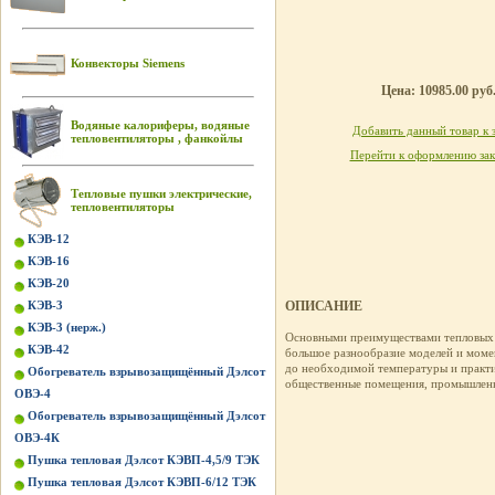
Конвекторы Siemens
Цена: 10985.00 руб
Водяные калориферы, водяные
Добавить данный товар к 
тепловентиляторы , фанкойлы
Перейти к оформлению зак
Тепловые пушки электрические,
тепловентиляторы
КЭВ-12
КЭВ-16
КЭВ-20
КЭВ-3
ОПИСАНИЕ
КЭВ-3 (нерж.)
Основными преимуществами тепловы
КЭВ-42
большое разнообразие моделей и момен
до необходимой температуры и практи
Обогреватель взрывозащищённый Дэлсот
общественные помещения, промышленн
ОВЭ-4
Обогреватель взрывозащищённый Дэлсот
ОВЭ-4К
Пушка тепловая Дэлсот КЭВП-4,5/9 ТЭК
Пушка тепловая Дэлсот КЭВП-6/12 ТЭК