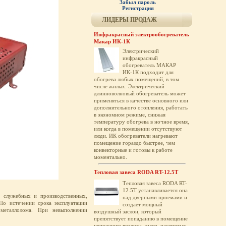
Забыл пароль
Регистрация
ЛИДЕРЫ ПРОДАЖ
Инфракрасный электрообогреватель
Макар ИК-1К
Электрический
инфракрасный
обогреватель МАКАР
ИК-1К подходит для
обогрева любых помещений, в том
числе жилых. Электрический
длинноволновый обогреватель может
применяться в качестве основного или
дополнительного отопления, работать
в экономном режиме, снижая
температуру обогрева в ночное время,
или когда в помещении отсутствуют
люди. ИК обогреватели нагревают
помещение гораздо быстрее, чем
конвекторные и готовы к работе
моментально.
Тепловая завеса RODA RT-12.5T
Тепловая завеса RODA RT-
12.5T устанавливается она
, служебных и производственных,
над дверными проемами и
По истечении срока эксплуатации
создает мощный
 металлолома. При невыполнении
воздушный заслон, который
препятствует попаданию в помещение
ненужного воздуха, дыма, насекомых