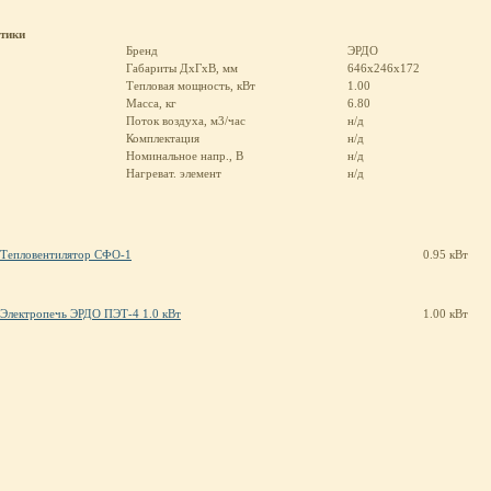
стики
Бренд
ЭРДО
Габариты ДхГхВ, мм
646x246x172
Тепловая мощность, кВт
1.00
Масса, кг
6.80
Поток воздуха, м3/час
н/д
Комплектация
н/д
Номинальное напр., В
н/д
Нагреват. элемент
н/д
Тепловентилятор СФО-1
0.95 кВт
Электропечь ЭРДО ПЭТ-4 1.0 кВт
1.00 кВт