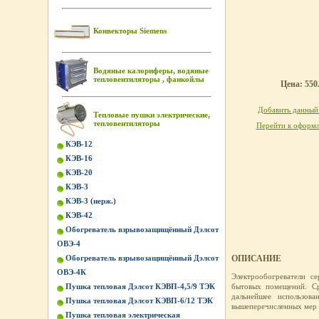
Конвекторы Siemens
Водяные калориферы, водяные
тепловентиляторы , фанкойлы
Цена: 550.
Добавить данный 
Тепловые пушки электрические,
тепловентиляторы
Перейти к оформл
КЭВ-12
КЭВ-16
КЭВ-20
КЭВ-3
КЭВ-3 (нерж.)
КЭВ-42
Обогреватель взрывозащищённый Дэлсот
ОВЭ-4
Обогреватель взрывозащищённый Дэлсот
ОПИСАНИЕ
ОВЭ-4К
Электрообогреватели с
Пушка тепловая Дэлсот КЭВП-4,5/9 ТЭК
бытовых помещений. Ср
дальнейшее использов
Пушка тепловая Дэлсот КЭВП-6/12 ТЭК
вышеперечисленных мер п
Пушка тепловая электрическая