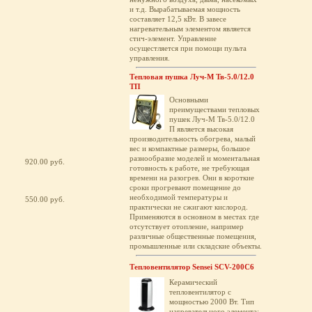
и т.д. Вырабатываемая мощность
составляет 12,5 кВт. В завесе
нагревательным элементом является
стич-элемент. Управление
осущестляется при помощи пульта
управления.
Тепловая пушка Луч-М Тв-5.0/12.0
ТП
Основными
преимуществами тепловых
пушек Луч-М Тв-5.0/12.0
П является высокая
производительность обогрева, малый
вес и компактные размеры, большое
разнообразие моделей и моментальная
920.00 руб.
готовность к работе, не требующая
времени на разогрев. Они в короткие
сроки прогревают помещение до
необходимой температуры и
550.00 руб.
практически не сжигают кислород.
Применяются в основном в местах где
отсутствует отопление, например
различные общественные помещения,
промышленные или складские объекты.
Тепловентилятор Sensei SCV-200C6
Керамический
тепловентилятор с
мощностью 2000 Вт. Тип
нагревательного элемента: