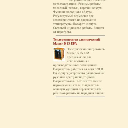
металлокерамика. Режимы работы:
холодный, теплый, горячий воздух.
Функция холодного обдува.
Регулируемый термостат для
автоматического поддержания
температуры. Поворот корпуса.
Световой индикатор работы. Защита
от перегрева.
Тепловентилятор электрический
Master B 15 EPA
Электрический нагреватель
Master B 15 EPA
предназначен для
использования в
производственных помещениях.
Нагреватель работает от сети 380 В.
На корпусе устройства расположена
рукоятка для транспортировки.
Нагревательный ТЭН изготовлен из
нержавеющей стали. Нагреватель
оснащен удобным переключателем
режимов работы на передней панели.