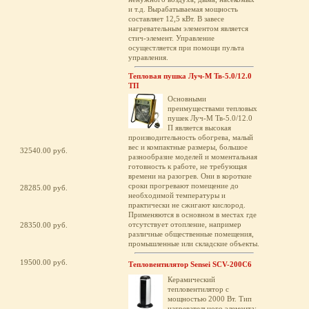
и т.д. Вырабатываемая мощность
составляет 12,5 кВт. В завесе
нагревательным элементом является
стич-элемент. Управление
осущестляется при помощи пульта
управления.
Тепловая пушка Луч-М Тв-5.0/12.0
ТП
Основными
преимуществами тепловых
пушек Луч-М Тв-5.0/12.0
П является высокая
производительность обогрева, малый
вес и компактные размеры, большое
32540.00 руб.
разнообразие моделей и моментальная
готовность к работе, не требующая
времени на разогрев. Они в короткие
сроки прогревают помещение до
28285.00 руб.
необходимой температуры и
практически не сжигают кислород.
Применяются в основном в местах где
отсутствует отопление, например
28350.00 руб.
различные общественные помещения,
промышленные или складские объекты.
19500.00 руб.
Тепловентилятор Sensei SCV-200C6
Керамический
тепловентилятор с
мощностью 2000 Вт. Тип
нагревательного элемента: