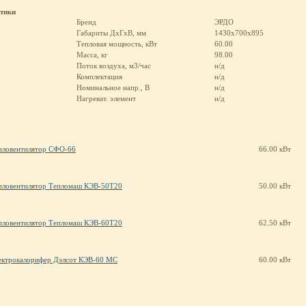
стики
Бренд
ЭРДО
Габариты ДхГхВ, мм
1430x700x895
Тепловая мощность, кВт
60.00
Масса, кг
98.00
Поток воздуха, м3/час
н/д
Комплектация
н/д
Номинальное напр., В
н/д
Нагреват. элемент
н/д
пловентилятор СФО-66
66.00 кВт
пловентилятор Тепломаш КЭВ-50Т20
50.00 кВт
пловентилятор Тепломаш КЭВ-60Т20
62.50 кВт
ектрокалорифер Дэлсот КЭВ-60 МС
60.00 кВт