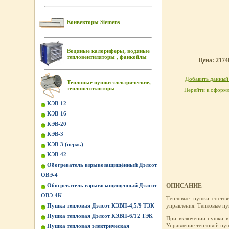
Конвекторы Siemens
Водяные калориферы, водяные
тепловентиляторы , фанкойлы
Цена: 21740
Добавить данный 
Тепловые пушки электрические,
тепловентиляторы
Перейти к оформл
КЭВ-12
КЭВ-16
КЭВ-20
КЭВ-3
КЭВ-3 (нерж.)
КЭВ-42
Обогреватель взрывозащищённый Дэлсот
ОВЭ-4
Обогреватель взрывозащищённый Дэлсот
ОПИСАНИЕ
ОВЭ-4К
Тепловые пушки состоя
Пушка тепловая Дэлсот КЭВП-4,5/9 ТЭК
управления. Тепловые п
Пушка тепловая Дэлсот КЭВП-6/12 ТЭК
При включении пушки в 
Управление тепловой пу
Пушка тепловая электрическая