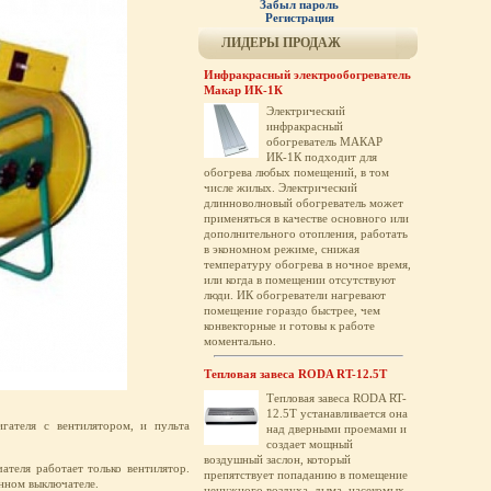
Забыл пароль
Регистрация
ЛИДЕРЫ ПРОДАЖ
Инфракрасный электрообогреватель
Макар ИК-1К
Электрический
инфракрасный
обогреватель МАКАР
ИК-1К подходит для
обогрева любых помещений, в том
числе жилых. Электрический
длинноволновый обогреватель может
применяться в качестве основного или
дополнительного отопления, работать
в экономном режиме, снижая
температуру обогрева в ночное время,
или когда в помещении отсутствуют
люди. ИК обогреватели нагревают
помещение гораздо быстрее, чем
конвекторные и готовы к работе
моментально.
Тепловая завеса RODA RT-12.5T
Тепловая завеса RODA RT-
12.5T устанавливается она
гателя с вентилятором, и пульта
над дверными проемами и
создает мощный
воздушный заслон, который
теля работает только вентилятор.
препятствует попаданию в помещение
нном выключателе.
ненужного воздуха, дыма, насекомых