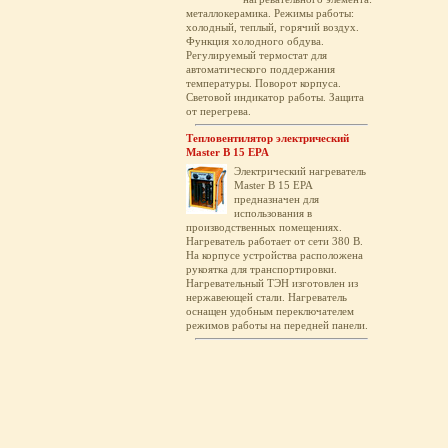
металлокерамика. Режимы работы:
холодный, теплый, горячий воздух.
Функция холодного обдува.
Регулируемый термостат для
автоматического поддержания
температуры. Поворот корпуса.
Световой индикатор работы. Защита
от перегрева.
Тепловентилятор электрический
Master B 15 EPA
Электрический нагреватель
Master B 15 EPA
предназначен для
использования в
производственных помещениях.
Нагреватель работает от сети 380 В.
На корпусе устройства расположена
рукоятка для транспортировки.
Нагревательный ТЭН изготовлен из
нержавеющей стали. Нагреватель
оснащен удобным переключателем
режимов работы на передней панели.