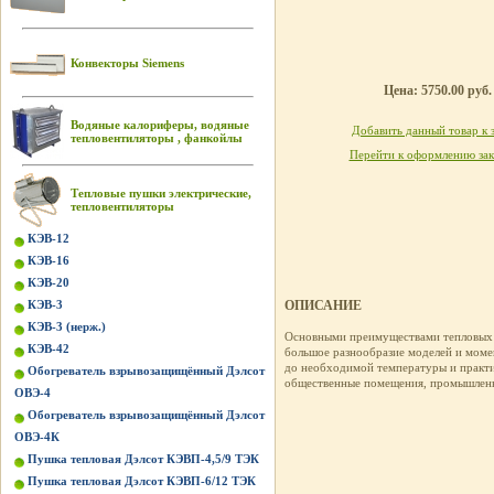
Конвекторы Siemens
Цена: 5750.00 руб.
Водяные калориферы, водяные
Добавить данный товар к 
тепловентиляторы , фанкойлы
Перейти к оформлению зак
Тепловые пушки электрические,
тепловентиляторы
КЭВ-12
КЭВ-16
КЭВ-20
КЭВ-3
ОПИСАНИЕ
КЭВ-3 (нерж.)
Основными преимуществами тепловы
КЭВ-42
большое разнообразие моделей и момен
до необходимой температуры и практи
Обогреватель взрывозащищённый Дэлсот
общественные помещения, промышленн
ОВЭ-4
Обогреватель взрывозащищённый Дэлсот
ОВЭ-4К
Пушка тепловая Дэлсот КЭВП-4,5/9 ТЭК
Пушка тепловая Дэлсот КЭВП-6/12 ТЭК