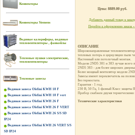
Конвекторы
Цена: 8889.00 руб.
Добавить данный товар к заказ
Конвекторы Siemens
Перейти к оформлению заказа »
Водяные калориферы, водяные
тепловентиляторы , фанкойлы
ОПИСАНИЕ
Широконаправленные тепловентиляторы
тепловых потерь и циркуляции пыли ч
Тепловые пушки электрические,
Настенный или потолочный монтаж.
тепловентиляторы
Модели 2ND5 381 и 383 лучше всего п
2ND5 383 - для более широких дверны
Более мощный вентилятор модели 2ND5 
Завесы имеют переключатель на поло
Тепловые завесы
Без термостата.
Гарантия - 1 год.
230 В, 50 Гц, 1-фазный Класс защиты I
Водяная завеса Olefini KWH 18 F
Прибор снабжен двумя термическими 
Водяная завеса Olefini KWH 18 F vert
Водяная завеса Olefini KWH 26 F
Технические характеристики
Водяная завеса Olefini KWH 26 F VERT
Водяная завеса Olefini KWH 26 S/S SD
IP24
Водяная завеса Olefini KWH 26 VERT S/S
SD IP24