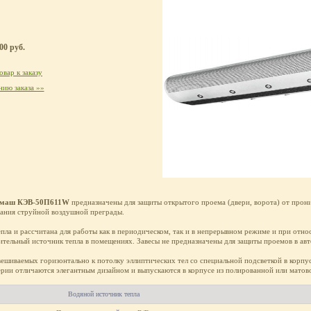
00 руб.
вар к заказу
ию заказа »»
омаш КЭВ-50П611W
предназначены для защиты открытого проема (двери, ворота) от про
здания струйной воздушной преграды.
епла и рассчитана для работы как в периодическом, так и в непрерывном режиме и при отн
ительный источник тепла в помещениях. Завесы не предназначены для защиты проемов в ав
ешиваемых горизонтально к потолку эллиптических тел со специальной подсветкой в корпу
серии отличаются элегантным дизайном и выпускаются в корпусе из полированной или мато
Водяной источник тепла