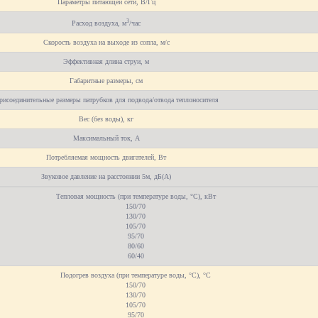
Параметры питающей сети, В/Гц
3
Расход воздуха, м
/час
Скорость воздуха на выходе из сопла, м/с
Эффективная длина струи, м
Габаритные размеры, см
рисоединительные размеры патрубков для подвода/отвода теплоносителя
Вес (без воды), кг
Максимальный ток, А
Потребляемая мощность двигателей, Вт
Звуковое давление на расстоянии 5м, дБ(А)
Тепловая мощность (при температуре воды, °С), кВт
150/70
130/70
105/70
95/70
80/60
60/40
Подогрев воздуха (при температуре воды, °С), °С
150/70
130/70
105/70
95/70