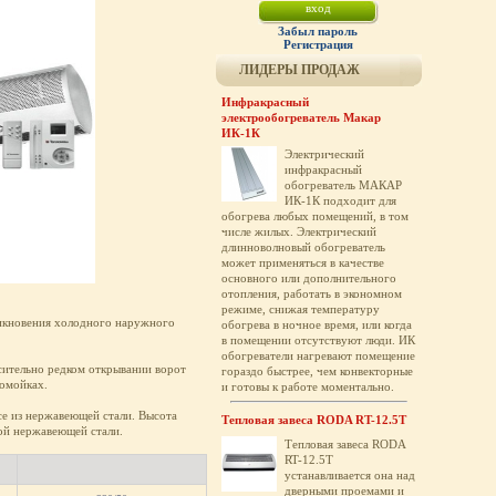
Забыл пароль
Регистрация
ЛИДЕРЫ ПРОДАЖ
Инфракрасный
электрообогреватель Макар
ИК-1К
Электрический
инфракрасный
обогреватель МАКАР
ИК-1К подходит для
обогрева любых помещений, в том
числе жилых. Электрический
длинноволновый обогреватель
может применяться в качестве
основного или дополнительного
отопления, работать в экономном
режиме, снижая температуру
никновения холодного наружного
обогрева в ночное время, или когда
в помещении отсутствуют люди. ИК
обогреватели нагревают помещение
осительно редком открывании ворот
гораздо быстрее, чем конвекторные
томойках.
и готовы к работе моментально.
се из нержавеющей стали. Высота
Тепловая завеса RODA RT-12.5T
вой нержавеющей стали.
Тепловая завеса RODA
RT-12.5T
устанавливается она над
дверными проемами и