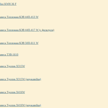
efini KWH 36 F
 завеса Тепломаш КЭВ 44П-413 W
завеса Тепломаш КЭВ 44П-417 W (с фильтром)
 завеса Тепломаш КЭВ 50П-611 W
завеса ТЗВ-1610
 завеса Тропик X315W
завеса Тропик X315W (нержавейка)
 завеса Тропик X416W
завеса Тропик X416W (нержавейка)