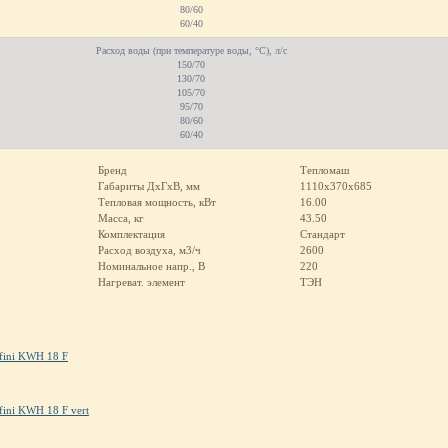
80/60
60/40
Расход воды (при температуре воды, °С), л/с
150/70
130/70
105/70
95/70
80/60
60/40
Бренд
Тепломаш
Габариты ДхГхВ, мм
1110х370х685
Тепловая мощность, кВт
16.00
Масса, кг
43.50
Комплектация
Стандарт
Расход воздуха, м3/ч
2600
Номинальное напр., В
220
Нагреват. элемент
ТЭН
efini KWH 18 F
fini KWH 18 F vert