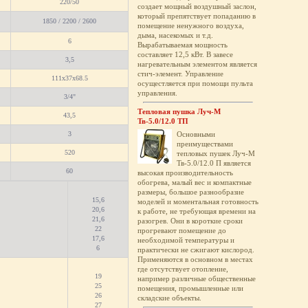
220/50
создает мощный воздушный заслон,
который препятствует попаданию в
1850 / 2200 / 2600
помещение ненужного воздуха,
дыма, насекомых и т.д.
6
Вырабатываемая мощность
составляет 12,5 кВт. В завесе
3,5
нагревательным элементом является
стич-элемент. Управление
111x37x68.5
осущестляется при помощи пульта
управления.
3/4"
Тепловая пушка Луч-М
43,5
Тв-5.0/12.0 ТП
3
Основными
преимуществами
520
тепловых пушек Луч-М
Тв-5.0/12.0 П является
60
высокая производительность
обогрева, малый вес и компактные
размеры, большое разнообразие
15,6
моделей и моментальная готовность
20,6
к работе, не требующая времени на
21,6
разогрев. Они в короткие сроки
22
прогревают помещение до
17,6
необходимой температуры и
6
практически не сжигают кислород.
Применяются в основном в местах
где отсутствует отопление,
19
например различные общественные
25
помещения, промышленные или
26
складские объекты.
27