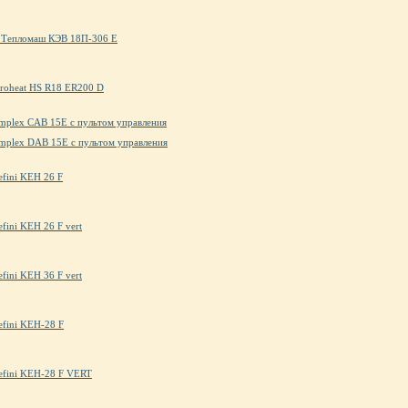
а Тепломаш КЭВ 18П-306 Е
eroheat HS R18 ER200 D
implex CAB 15E с пультом управления
implex DAB 15E с пультом управления
efini KEH 26 F
efini KEH 26 F vert
efini KEH 36 F vert
efini KEH-28 F
lefini KEH-28 F VERT