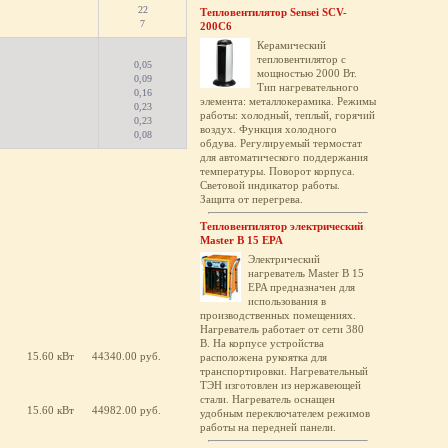
22
Тепловентилятор Sensei SCV-
7
200C6
Керамический
тепловентилятор с
0,05
мощностью 2000 Вт.
0,09
Тип нагревательного
0,16
элемента: металлокерамика. Режимы
0,23
работы: холодный, теплый, горячий
0,23
воздух. Функция холодного
0,08
обдува. Регулируемый термостат
для автоматического поддержания
температуры. Поворот корпуса.
Световой индикатор работы.
Защита от перегрева.
Тепловентилятор электрический
Master B 15 EPA
Электрический
нагреватель Master B 15
EPA предназначен для
использования в
производственных помещениях.
Нагреватель работает от сети 380
В. На корпусе устройства
15.60 кВт
44340.00 руб.
расположена рукоятка для
транспортировки. Нагревательный
ТЭН изготовлен из нержавеющей
стали. Нагреватель оснащен
15.60 кВт
44982.00 руб.
удобным переключателем режимов
работы на передней панели.