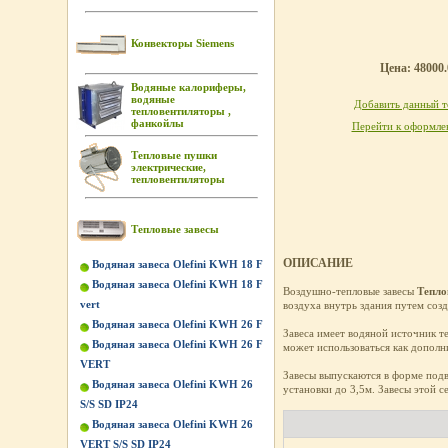
Конвекторы Siemens
Цена: 48000.
Водяные калориферы,
водяные
Добавить данный то
тепловентиляторы ,
фанкойлы
Перейти к оформлен
Тепловые пушки
электрические,
тепловентиляторы
Тепловые завесы
ОПИСАНИЕ
Водяная завеса Olefini KWH 18 F
Водяная завеса Olefini KWH 18 F
Воздушно-тепловые завесы
Тепл
vert
воздуха внутрь здания путем со
Водяная завеса Olefini KWH 26 F
Завеса имеет водяной источник т
Водяная завеса Olefini KWH 26 F
может использоваться как дополн
VERT
Завесы выпускаются в форме подв
Водяная завеса Olefini KWH 26
установки до 3,5м. Завесы этой 
S/S SD IP24
Водяная завеса Olefini KWH 26
VERT S/S SD IP24