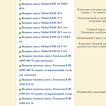
Водяная завеса Olefini KWH 28 VERT
IP24
В качестве источника на
элемент», что являет
Водяная завеса Olefini KWH 36 F
Водяная завеса Olefini KWH 37 F
Расположенный на входе
воздушная зав
Водяная завеса Olefini KWH 38 F
Водяная завеса Olefini KWH 38 F vert
Стальной корпус
Водяная завеса Olefini KWH 38 F vert s/s
Специально подобранн
Водяная завеса Olefini KWH-26 F VERT
Применяемый в завесе э
S/S
В комплект тепловой з
Водяная завеса Olefini KWH-28 F S/S
крепится на стене в лю
Водяная завеса Olefini KWH-83 F S/S
Водяная тепловая завеса Тепломаш КЭВ
100П-406 W (для автомоек)
Водяная тепловая завеса Тепломаш КЭВ
100П-406 W (корпус из нержавеющей стали,
для автомоек)
Водяная тепловая завеса Тепломаш КЭВ
110П-613 W
Водяная тепловая завеса Тепломаш КЭВ
Технические характери
110П-613 W (корпус из нержавеющей стали)
Водяная тепловая завеса Тепломаш КЭВ
110П-615 W