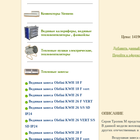
Конвекторы Siemens
Водяные калориферы, водяные
тепловентиляторы , фанкойлы
Цена: 14190
Добавить данный 
Тепловые пушки электрические,
тепловентиляторы
Перейти к оформл
Тепловые завесы
Водяная завеса Olefini KWH 18 F
Водяная завеса Olefini KWH 18 F vert
Водяная завеса Olefini KWH 26 F
Водяная завеса Olefini KWH 26 F VERT
Водяная завеса Olefini KWH 26 S/S SD
ОПИСАНИЕ
IP24
Водяная завеса Olefini KWH 26 VERT S/S
Серия Тропик М предста
В данной модели воплощ
SD IP24
других отечественных и
Водяная завеса Olefini KWH 28 F
Воздушная завеса 
Водяная завеса Olefini KWH 28 F vert