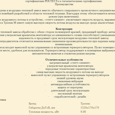
сертификатами РОСТЕСТа и гигиеническими сертификатами.
Преимущества
грева в воздушно-тепловой завесе вместо обычного спирального проволочного нагревательн
ся новейшей разработкой в области тепловой техники. Благодаря этому обеспечивается мгн
режим (при включении).
 воздушного потока в устройство, «ститч-элемент» увеличивает скорость воздуха, выравни
еса Тропик М имеет самую высокую скорость потока воздуха на выходе среди аналогичных 
Конструкция
 тепловой завесы обработан с обеих сторон полимерной краской, придающей прибору анти
ая ультралегкая крыльчатка вентилятора из алюминиевого сплава способствует уменьшени
надежность и продлевает срок эксплуатации воздушно-тепловой завесы.
лектродвигатель отличается минимальным снижением производительности при падении напр
номинальным.
авесы входит выносной пульт управления со встроенным терморегулятором. Пульт помещен 
бом месте, удобном для пользователя. Терморегулятор поддерживает в помещении выбранн
автоматически включая и отключая режим нагрева.
Отличительные особенности
·
нагревательный «ститч-элемент»
·
ультралегкая крыльчатка вентилятора
·
передовые технические характеристики
·
самая высокая скорость воздушного потока на выходе
·
выносной пульт управления со встроенным терморегулятором
·
низкий уровень шума
·
сниженная вибрация
·
антикоррозийная устойчивость
·
защита от перегрева
·
длительный срок эксплуатации
·
несложный монтаж
·
«параболический» дизайн
стики
Бренд
Тропик
Габариты ДхГхВ, мм
1520x170x170
Тепловая мощность, кВт
9.00