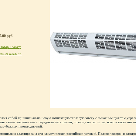
.00 руб.
товар к заказу
ению заказа »»
вляет собой принципиально новую компактную тепловую завесу с выносным пультом управ
ены самые современные и передовые технологии, поэтому по своим характеристикам она о
 зарубежных производителей.
специально адаптирована для климатических российских условий. Полная пожаро- и элект