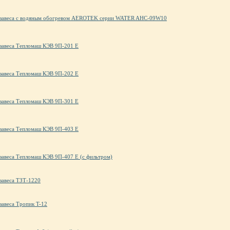
 завеса с водяным обогревом AEROTEK серии WATER AHC-09W10
 завеса Тепломаш КЭВ 9П-201 Е
 завеса Тепломаш КЭВ 9П-202 Е
 завеса Тепломаш КЭВ 9П-301 Е
 завеса Тепломаш КЭВ 9П-403 Е
 завеса Тепломаш КЭВ 9П-407 Е (с фильтром)
завеса ТЗТ-1220
завеса Тропик T-12