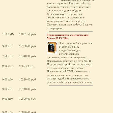
металлокерамика. Режимы работы:
холодный, теплый, горячий воздух.
Функция холодного обдува.
Регулируемый термостат для
автоматического поддержания
температуры. Поворот корпуса.
Световой индикатор работы. Защита
от перегрева.
10.00 кВт
11891.50 руб.
Тепловентилятор электрический
Master B 15 EPA
Электрический нагреватель
9.00 кВт
17790.00 руб.
Master B 15 EPA
предназначен для
использования в
7.50 кВт
13348.00 руб.
производственных помещениях.
Нагреватель работает от сети 380 В.
На корпусе устройства расположена
9.00 кВт
9280.00 руб.
рукоятка для транспортировки.
Нагревательный ТЭН изготовлен из
нержавеющей стали. Нагреватель
оснащен удобным переключателем
9.00 кВт
10220.00 руб.
режимов работы на передней панели.
9.00 кВт
26710.00 руб.
9.00 кВт
10890.00 руб.
9.00 кВт
18870.00 руб.