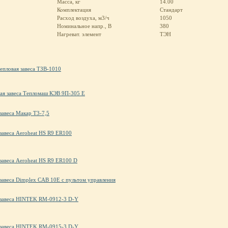
Масса, кг
14.00
Комплектация
Стандарт
Расход воздуха, м3/ч
1050
Номинальное напр., В
380
Нагреват. элемент
ТЭН
епловая завеса ТЗВ-1010
ая завеса Тепломаш КЭВ 9П-305 Е
завеса Макар Т3-7,5
завеса Aeroheat HS R9 ER100
завеса Aeroheat HS R9 ER100 D
завеса Dimplex CAB 10E с пультом управления
 завеса HINTEK RM-0912-3 D-Y
 завеса HINTEK RM-0915-3 D-Y