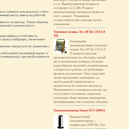
и т.д. Вырабатываемая мощность
составляет 12,5 кВт. В завесе
ого элемента используется «ститч-
нагревательным элементом является
овенный выход завесы на рабочий
стич-элемент. Управление
осущестляется при помощи пульта
вая его на выходе. Таким образом,
управления.
моделей в данном классе.
Тепловая пушка Луч-М Тв-5.0/12.0
коррозийную устойчивость.
ТП
ю шума и вибрации, увеличивает
Основными
преимуществами тепловых
яжения электросети по сравнению с
пушек Луч-М Тв-5.0/12.0
в небольшой пластиковый корпус и
П является высокая
ую температуру, при необходимости
производительность обогрева, малый
вес и компактные размеры, большое
разнообразие моделей и моментальная
готовность к работе, не требующая
времени на разогрев. Они в короткие
сроки прогревают помещение до
необходимой температуры и
практически не сжигают кислород.
Применяются в основном в местах где
отсутствует отопление, например
различные общественные помещения,
промышленные или складские объекты.
Тепловентилятор Sensei SCV-200C6
Керамический
тепловентилятор с
мощностью 2000 Вт. Тип
нагревательного элемента: