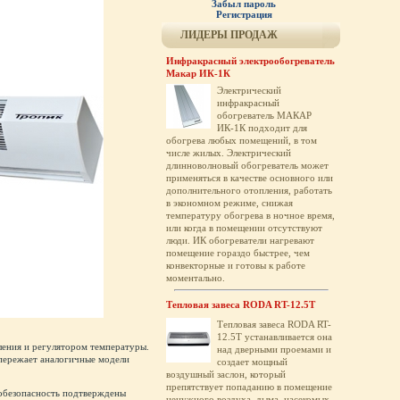
Забыл пароль
Регистрация
ЛИДЕРЫ ПРОДАЖ
Инфракрасный электрообогреватель
Макар ИК-1К
Электрический
инфракрасный
обогреватель МАКАР
ИК-1К подходит для
обогрева любых помещений, в том
числе жилых. Электрический
длинноволновый обогреватель может
применяться в качестве основного или
дополнительного отопления, работать
в экономном режиме, снижая
температуру обогрева в ночное время,
или когда в помещении отсутствуют
люди. ИК обогреватели нагревают
помещение гораздо быстрее, чем
конвекторные и готовы к работе
моментально.
Тепловая завеса RODA RT-12.5T
Тепловая завеса RODA RT-
12.5T устанавливается она
ления и регулятором температуры.
над дверными проемами и
пережает аналогичные модели
создает мощный
воздушный заслон, который
препятствует попаданию в помещение
робезопасность подтверждены
ненужного воздуха, дыма, насекомых