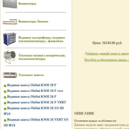
Конвекторы
Конвекторы Siemens
Водяные калориферы, водяные
тепловентиляторы , фанкойлы
Цена: 56244.06 руб.
Добавить данный товар к заказ
Тепловые пушки электрические,
тепловентиляторы
Перейти к оформлению заказа »
Тепловые завесы
Водяная завеса Olefini KWH 18 F
Водяная завеса Olefini KWH 18 F vert
Водяная завеса Olefini KWH 26 F
Водяная завеса Olefini KWH 26 F VERT
Водяная завеса Olefini KWH 26 S/S SD
ОПИСАНИЕ
IP24
Водяная завеса Olefini KWH 26 VERT S/S
Отличительные особенности
Данные модели завес предназначены д
SD IP24
двери магазинов, офисных зданий, рест