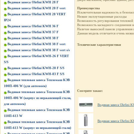
Водяная завеса Olefini KWH 28 F
Водяная завеса Olefini KWH 28 F vert
Преимущества
Исключительная надежность и безопас
Водяная завеса Olefini KWH 28 VERT
Низкие эксплутационные расходы
IP24
Возможность регулирования тепловой 
Возможность каскадного соединения н
Водяная завеса Olefini KWH 36 F
Наличие выносной панели управления 
Водяная завеса Olefini KWH 37 F
Данная модель отличается очень низк
Водяная завеса Olefini KWH 38 F
Водяная завеса Olefini KWH 38 F vert
Технические характеристики
Водяная завеса Olefini KWH 38 F vert s/s
Водяная завеса Olefini KWH-26 F VERT
S/S
Водяная завеса Olefini KWH-28 F S/S
Водяная завеса Olefini KWH-83 F S/S
Водяная тепловая завеса Тепломаш КЭВ
100П-406 W (для автомоек)
Смотрите также:
Водяная тепловая завеса Тепломаш КЭВ
100П-406 W (корпус из нержавеющей стали,
для автомоек)
Водяная завеса Olefini 
Водяная тепловая завеса Тепломаш КЭВ
110П-613 W
Водяная завеса Olefini
Водяная тепловая завеса Тепломаш КЭВ
110П-613 W (корпус из нержавеющей стали)
Водяная тепловая завеса Тепломаш КЭВ