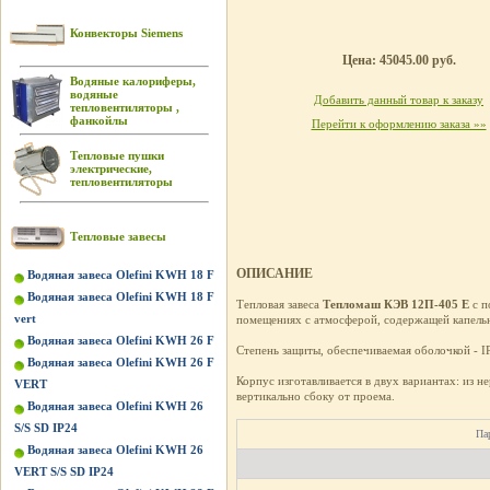
Конвекторы Siemens
Цена: 45045.00 руб.
Водяные калориферы,
водяные
Добавить данный товар к заказу
тепловентиляторы ,
фанкойлы
Перейти к оформлению заказа »»
Тепловые пушки
электрические,
тепловентиляторы
Тепловые завесы
ОПИСАНИЕ
Водяная завеса Olefini KWH 18 F
Водяная завеса Olefini KWH 18 F
Тепловая завеса
Тепломаш КЭВ 12П-405 Е
с п
vert
помещениях с атмосферой, содержащей капельну
Водяная завеса Olefini KWH 26 F
Степень защиты, обеспечиваемая оболочкой - I
Водяная завеса Olefini KWH 26 F
Корпус изготавливается в двух вариантах: из н
VERT
вертикально сбоку от проема.
Водяная завеса Olefini KWH 26
S/S SD IP24
Па
Водяная завеса Olefini KWH 26
VERT S/S SD IP24