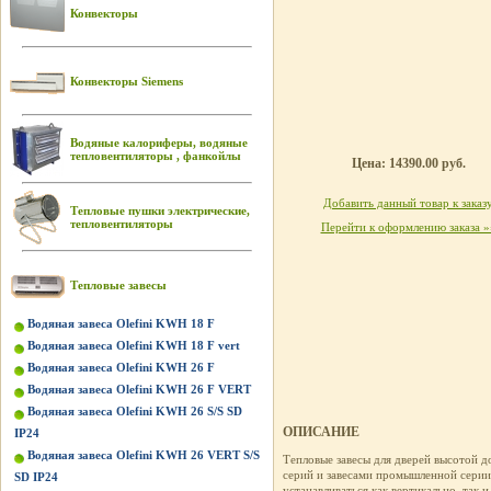
Конвекторы
Конвекторы Siemens
Водяные калориферы, водяные
тепловентиляторы , фанкойлы
Цена: 14390.00 руб.
Добавить данный товар к заказ
Тепловые пушки электрические,
тепловентиляторы
Перейти к оформлению заказа »
Тепловые завесы
Водяная завеса Olefini KWH 18 F
Водяная завеса Olefini KWH 18 F vert
Водяная завеса Olefini KWH 26 F
Водяная завеса Olefini KWH 26 F VERT
Водяная завеса Olefini KWH 26 S/S SD
ОПИСАНИЕ
IP24
Водяная завеса Olefini KWH 26 VERT S/S
Тепловые завесы для дверей высотой д
серий и завесами промышленной серии.
SD IP24
устанавливаться как вертикально, так и