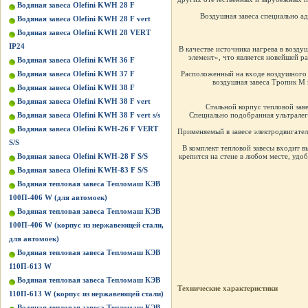
Водяная завеса Olefini KWH 28 F
Воздушная завеса специально а
Водяная завеса Olefini KWH 28 F vert
Водяная завеса Olefini KWH 28 VERT
IP24
В качестве источника нагрева в возду
элемент», что является новейшей р
Водяная завеса Olefini KWH 36 F
Водяная завеса Olefini KWH 37 F
Расположенный на входе воздушного п
воздушная завеса Тропик М 
Водяная завеса Olefini KWH 38 F
Водяная завеса Olefini KWH 38 F vert
Стальной корпус тепловой за
Водяная завеса Olefini KWH 38 F vert s/s
Специально подобранная ультралег
Водяная завеса Olefini KWH-26 F VERT
Применяемый в завесе электродвигате
S/S
В комплект тепловой завесы входит 
Водяная завеса Olefini KWH-28 F S/S
крепится на стене в любом месте, уд
Водяная завеса Olefini KWH-83 F S/S
Водяная тепловая завеса Тепломаш КЭВ
100П-406 W (для автомоек)
Водяная тепловая завеса Тепломаш КЭВ
100П-406 W (корпус из нержавеющей стали,
для автомоек)
Водяная тепловая завеса Тепломаш КЭВ
110П-613 W
Водяная тепловая завеса Тепломаш КЭВ
Технические характеристики
110П-613 W (корпус из нержавеющей стали)
Водяная тепловая завеса Тепломаш КЭВ