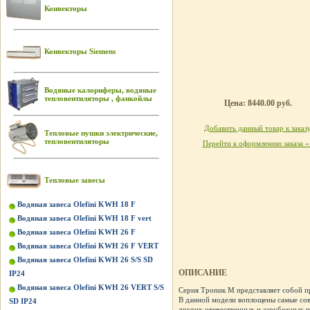
Конвекторы
Конвекторы Siemens
Водяные калориферы, водяные
тепловентиляторы , фанкойлы
Цена: 8440.00 руб.
Добавить данный товар к заказ
Тепловые пушки электрические,
тепловентиляторы
Перейти к оформлению заказа »
Тепловые завесы
Водяная завеса Olefini KWH 18 F
Водяная завеса Olefini KWH 18 F vert
Водяная завеса Olefini KWH 26 F
Водяная завеса Olefini KWH 26 F VERT
Водяная завеса Olefini KWH 26 S/S SD
ОПИСАНИЕ
IP24
Водяная завеса Olefini KWH 26 VERT S/S
Серия Тропик М представляет собой п
В данной модели воплощены самые сов
SD IP24
других отечественных и зарубежных п