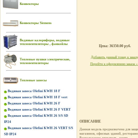
Конвекторы
Конвекторы Siemens
Водяные калориферы, водяные
тепловентиляторы , фанкойлы
Цена: 36350.00 руб.
Добавить данный товар к заказ
Тепловые пушки электрические,
тепловентиляторы
Перейти к оформлению заказа »
Тепловые завесы
Водяная завеса Olefini KWH 18 F
Водяная завеса Olefini KWH 18 F vert
Водяная завеса Olefini KWH 26 F
Водяная завеса Olefini KWH 26 F VERT
Водяная завеса Olefini KWH 26 S/S SD
ОПИСАНИЕ
IP24
Водяная завеса Olefini KWH 26 VERT S/S
Данная модель предназначена для защи
магазинов, офисных зданий, ресторанов
SD IP24
Расположение двигателя - центр.