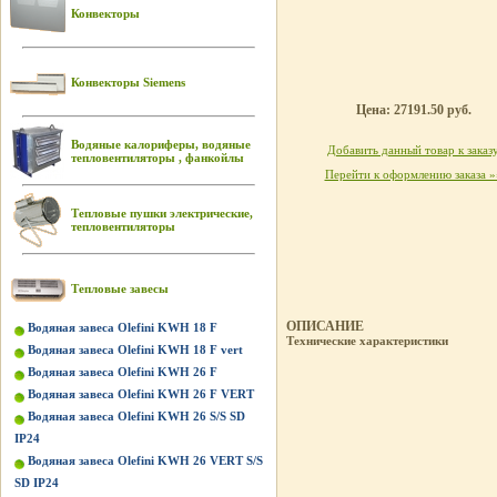
Конвекторы
Конвекторы Siemens
Цена: 27191.50 руб.
Водяные калориферы, водяные
Добавить данный товар к заказ
тепловентиляторы , фанкойлы
Перейти к оформлению заказа »
Тепловые пушки электрические,
тепловентиляторы
Тепловые завесы
ОПИСАНИЕ
Водяная завеса Olefini KWH 18 F
Технические характеристики
Водяная завеса Olefini KWH 18 F vert
Водяная завеса Olefini KWH 26 F
Водяная завеса Olefini KWH 26 F VERT
Водяная завеса Olefini KWH 26 S/S SD
IP24
Водяная завеса Olefini KWH 26 VERT S/S
SD IP24