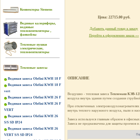
Конвекторы Siemens
Цена: 22715.00 руб.
Водяные калориферы,
водяные
Добавить данный товар к заказу
тепловентиляторы ,
фанкойлы
Перейти к оформлению заказа »»
Тепловые пушки
электрические,
тепловентиляторы
Тепловые завесы
ОПИСАНИЕ
Водяная завеса Olefini KWH 18 F
Водяная завеса Olefini KWH 18 F
vert
Воздушно - тепловая завеса
Тепломаш КЭВ-12
Водяная завеса Olefini KWH 26 F
воздуха внутрь здания путем создания струйн
Водяная завеса Olefini KWH 26 F
При отключенных электровоздухонагревателях 
VERT
внутрь теплого наружного воздуха, пыли и на
Водяная завеса Olefini KWH 26
Завеса используеся главным образом в офисных
S/S SD IP24
Завеса не предназначена для защиты проемов в
Водяная завеса Olefini KWH 26
Па
VERT S/S SD IP24