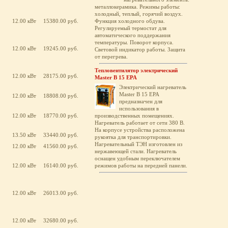
металлокерамика. Режимы работы:
холодный, теплый, горячий воздух.
12.00 кВт
15380.00 руб.
Функция холодного обдува.
Регулируемый термостат для
автоматического поддержания
температуры. Поворот корпуса.
12.00 кВт
19245.00 руб.
Световой индикатор работы. Защита
от перегрева.
Тепловентилятор электрический
12.00 кВт
28175.00 руб.
Master B 15 EPA
Электрический нагреватель
Master B 15 EPA
12.00 кВт
18808.00 руб.
предназначен для
использования в
12.00 кВт
18770.00 руб.
производственных помещениях.
Нагреватель работает от сети 380 В.
На корпусе устройства расположена
13.50 кВт
33440.00 руб.
рукоятка для транспортировки.
Нагревательный ТЭН изготовлен из
12.00 кВт
41560.00 руб.
нержавеющей стали. Нагреватель
оснащен удобным переключателем
12.00 кВт
16140.00 руб.
режимов работы на передней панели.
12.00 кВт
26013.00 руб.
12.00 кВт
32680.00 руб.