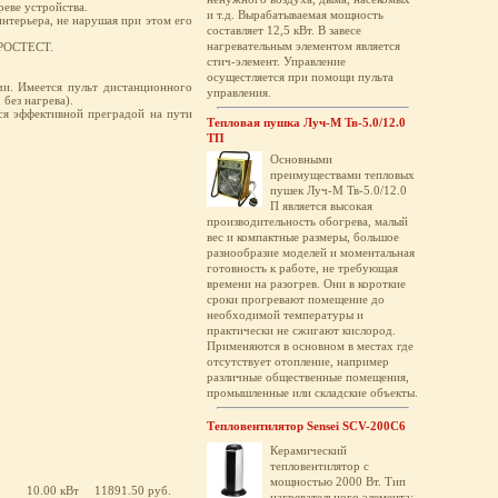
реве устройства.
и т.д. Вырабатываемая мощность
нтерьера, не нарушая при этом его
составляет 12,5 кВт. В завесе
нагревательным элементом является
 РОСТЕСТ.
стич-элемент. Управление
осущестляется при помощи пульта
чи. Имеется пульт дистанционного
управления.
без нагрева).
ся эффективной преградой на пути
Тепловая пушка Луч-М Тв-5.0/12.0
ТП
Основными
преимуществами тепловых
пушек Луч-М Тв-5.0/12.0
П является высокая
производительность обогрева, малый
вес и компактные размеры, большое
разнообразие моделей и моментальная
готовность к работе, не требующая
времени на разогрев. Они в короткие
сроки прогревают помещение до
необходимой температуры и
практически не сжигают кислород.
Применяются в основном в местах где
отсутствует отопление, например
различные общественные помещения,
промышленные или складские объекты.
Тепловентилятор Sensei SCV-200C6
Керамический
тепловентилятор с
мощностью 2000 Вт. Тип
10.00 кВт
11891.50 руб.
нагревательного элемента: