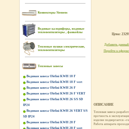
Конвекторы Siemens
Водяные калориферы, водяные
тепловентиляторы , фанкойлы
Цена: 23295
Добавить данный 
Тепловые пушки электрические,
тепловентиляторы
Перейти к оформл
Тепловые завесы
Водяная завеса Olefini KWH 18 F
Водяная завеса Olefini KWH 18 F vert
Водяная завеса Olefini KWH 26 F
Водяная завеса Olefini KWH 26 F VERT
Водяная завеса Olefini KWH 26 S/S SD
ОПИСАНИЕ
IP24
Водяная завеса Olefini KWH 26 VERT S/S
Тепловая завеса разрабо
прочность в эксплуатаци
SD IP24
изделие подвергается «г
Водяная завеса Olefini KWH 28 F
Работа аппарата проходи
Водяная завеса Olefini KWH 28 F vert