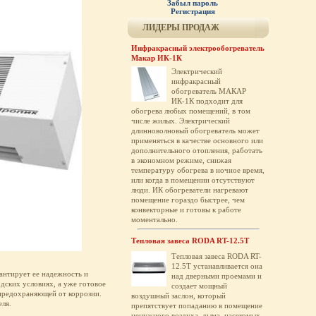
Забыл пароль
Регистрация
ЛИДЕРЫ ПРОДАЖ
Инфракрасный электрообогреватель
Макар ИК-1К
Электрический
инфракрасный
обогреватель МАКАР
ИК-1К подходит для
обогрева любых помещений, в том
числе жилых. Электрический
длинноволновый обогреватель может
применяться в качестве основного или
дополнительного отопления, работать
в экономном режиме, снижая
температуру обогрева в ночное время,
или когда в помещении отсутствуют
люди. ИК обогреватели нагревают
помещение гораздо быстрее, чем
конвекторные и готовы к работе
моментально.
Тепловая завеса RODA RT-12.5T
Тепловая завеса RODA RT-
12.5T устанавливается она
рантирует ее надежность и
над дверными проемами и
дских условиях, а уже готовое
создает мощный
 предохраняющей от коррозии.
воздушный заслон, который
еля.
препятствует попаданию в помещение
ненужного воздуха, дыма, насекомых