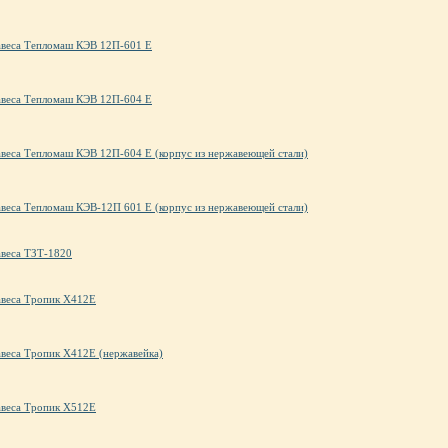
авеса Тепломаш КЭВ 12П-601 Е
авеса Тепломаш КЭВ 12П-604 Е
авеса Тепломаш КЭВ 12П-604 Е (корпус из нержавеющей стали)
авеса Тепломаш КЭВ-12П 601 Е (корпус из нержавеющей стали)
авеса ТЗТ-1820
авеса Тропик X412E
авеса Тропик X412E (нержавейка)
авеса Тропик X512E