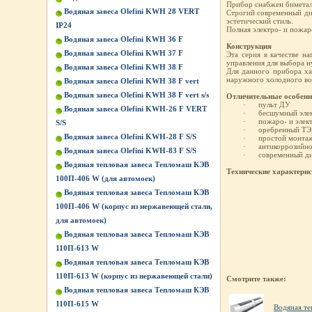
Прибор снабжен биметалл
Водяная завеса Olefini KWH 28 VERT
Строгий современный диз
эстетический стиль.
IP24
Полная электро- и пожа
Водяная завеса Olefini KWH 36 F
Конструкция
Водяная завеса Olefini KWH 37 F
Эта серия в качестве н
управления для выбора н
Водяная завеса Olefini KWH 38 F
Для данного прибора ха
наружного холодного во
Водяная завеса Olefini KWH 38 F vert
Водяная завеса Olefini KWH 38 F vert s/s
Отличительные особенн
·
пульт ДУ
Водяная завеса Olefini KWH-26 F VERT
·
бесшумный элек
·
пожаро- и элек
S/S
·
оребренный Т
Водяная завеса Olefini KWH-28 F S/S
·
простой монта
·
антикоррозийно
Водяная завеса Olefini KWH-83 F S/S
·
современный д
Водяная тепловая завеса Тепломаш КЭВ
Технические характери
100П-406 W (для автомоек)
Водяная тепловая завеса Тепломаш КЭВ
100П-406 W (корпус из нержавеющей стали,
для автомоек)
Водяная тепловая завеса Тепломаш КЭВ
110П-613 W
Водяная тепловая завеса Тепломаш КЭВ
110П-613 W (корпус из нержавеющей стали)
Смотрите также:
Водяная тепловая завеса Тепломаш КЭВ
110П-615 W
Водяная те