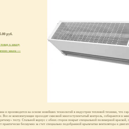
.00 руб.
товар к заказу
ению заказа »»
тана и производится на основе новейших технологий в индустрии тепловой техники, что га
и. Все ее комплектующие проходят сквозной многоступенчатый контроль, собираются в заво
орячему» тесту. Стальной корпус с обеих сторон покрыт специальной полимерной краской,
т практически бесшумно за счет специально подобранной крыльчатки вентилятора и двигат