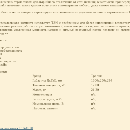
ическим термостатом для аварийного отключения от сети питания, в частности, при перег
айн позволяет завесе удачно сочетаться с помещением любого, даже самого изысканного и
робезопасность аппарата гарантируется гигиеническими удостоверениями и сертификатами
агревательного элемента использует ТЭН с оребрением для более интенсивной теплоотда
ужного режима работы из трех возможных (полная мощность нагрева, частичная мощность, 
рактерна увеличенная мощность нагрева и сильный воздушный поток, поэтому он являет
здуха.
ости
тродвигатель
тробезопасность
ЭН
ж
е покрытие
изайн
стики
Бренд
Тропик
Габариты ДхГхВ, мм
1000х250х294
Тепловая мощность, кВт
12.00
Масса, кг
21.20
Комплектация
н/д
Расход воздуха, м3/ч
н/д
Номинальное напр., В
н/д
Нагреват. элемент
н/д
пловая завеса ТЗВ-1010