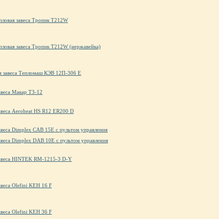
пловая завеса Тропик Т212W
пловая завеса Тропик Т212W (нержавейка)
я завеса Тепломаш КЭВ 12П-306 Е
авеса Макар Т3-12
авеса Aeroheat HS R12 ER200 D
авеса Dimplex CAB 15E с пультом управления
авеса Dimplex DAB 10E с пультом управления
завеса HINTEK RM-1215-3 D-Y
авеса Olefini KEH 16 F
авеса Olefini KEH 36 F