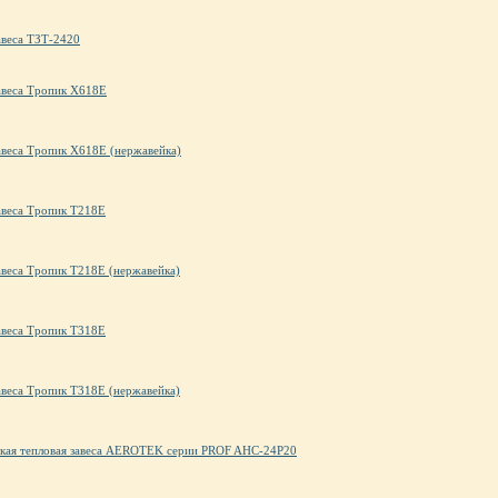
авеса ТЗТ-2420
авеса Тропик X618E
авеса Тропик X618E (нержавейка)
авеса Тропик Т218Е
авеса Тропик Т218Е (нержавейка)
авеса Тропик Т318E
авеса Тропик Т318E (нержавейка)
ская тепловая завеса AEROTEK серии PROF AHC-24P20