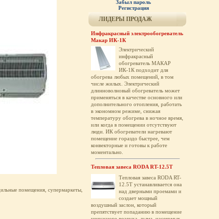
Забыл пароль
Регистрация
ЛИДЕРЫ ПРОДАЖ
Инфракрасный электрообогреватель
Макар ИК-1К
Электрический
инфракрасный
обогреватель МАКАР
ИК-1К подходит для
обогрева любых помещений, в том
числе жилых. Электрический
длинноволновый обогреватель может
применяться в качестве основного или
дополнительного отопления, работать
в экономном режиме, снижая
температуру обогрева в ночное время,
или когда в помещении отсутствуют
люди. ИК обогреватели нагревают
помещение гораздо быстрее, чем
конвекторные и готовы к работе
моментально.
Тепловая завеса RODA RT-12.5T
Тепловая завеса RODA RT-
12.5T устанавливается она
дильные помещения, супермаркеты,
над дверными проемами и
создает мощный
воздушный заслон, который
препятствует попаданию в помещение
ненужного воздуха, дыма, насекомых