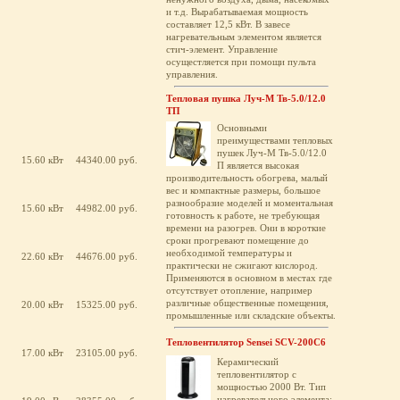
и т.д. Вырабатываемая мощность
составляет 12,5 кВт. В завесе
нагревательным элементом является
стич-элемент. Управление
осущестляется при помощи пульта
управления.
Тепловая пушка Луч-М Тв-5.0/12.0
ТП
Основными
преимуществами тепловых
пушек Луч-М Тв-5.0/12.0
15.60 кВт
44340.00 руб.
П является высокая
производительность обогрева, малый
вес и компактные размеры, большое
разнообразие моделей и моментальная
15.60 кВт
44982.00 руб.
готовность к работе, не требующая
времени на разогрев. Они в короткие
сроки прогревают помещение до
необходимой температуры и
22.60 кВт
44676.00 руб.
практически не сжигают кислород.
Применяются в основном в местах где
отсутствует отопление, например
различные общественные помещения,
20.00 кВт
15325.00 руб.
промышленные или складские объекты.
Тепловентилятор Sensei SCV-200C6
17.00 кВт
23105.00 руб.
Керамический
тепловентилятор с
мощностью 2000 Вт. Тип
нагревательного элемента: