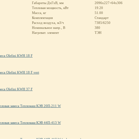
Габариты ДхГхВ, мм
2096x227+64x306
Тепловая мощность, кВт
19.20
Масса, кг
51.00
Комплектация
Стандарт
Расход воздуха, м3/ч
7385/6250
Номинальное напр., В
380
Нагреват. элемент
ТЭН
веса Olefini KWH 18 F
веса Olefini KWH 18 F vert
веса Olefini KWH 37 F
пловая завеса Тепломаш КЭВ 20П-211 W
пловая завеса Тепломаш КЭВ 44П-413 W