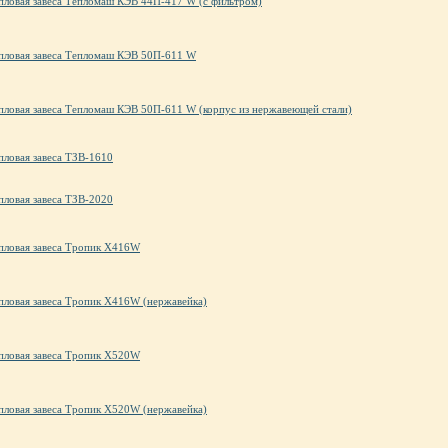
пловая завеса Тепломаш КЭВ 44П-417 W (с фильтром)
пловая завеса Тепломаш КЭВ 50П-611 W
пловая завеса Тепломаш КЭВ 50П-611 W (корпус из нержавеющей стали)
пловая завеса ТЗВ-1610
пловая завеса ТЗВ-2020
пловая завеса Тропик X416W
пловая завеса Тропик X416W (нержавейка)
пловая завеса Тропик X520W
пловая завеса Тропик X520W (нержавейка)