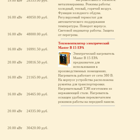
19.00 кВт
28355.00 руб.
металлокерамика. Режимы работы:
холодный, теплый, горячий воздух.
Функция холодного обдува.
16.00 кВт
40050.00 руб.
Регулируемый термостат для
автоматического поддержания
температуры. Поворот корпуса.
Световой индикатор работы. Защита
16.00 кВт
48000.00 руб.
от перегрева.
Тепловентилятор электрический
Master B 15 EPA
16.00 кВт
16991.50 руб.
Электрический нагреватель
Master B 15 EPA
20.00 кВт
20816.50 руб.
предназначен для
использования в
производственных помещениях.
Нагреватель работает от сети 380 В.
16.00 кВт
21165.00 руб.
На корпусе устройства расположена
рукоятка для транспортировки.
Нагревательный ТЭН изготовлен из
нержавеющей стали. Нагреватель
16.00 кВт
26465.00 руб.
оснащен удобным переключателем
режимов работы на передней панели.
20.00 кВт
24335.00 руб.
20.00 кВт
30420.00 руб.