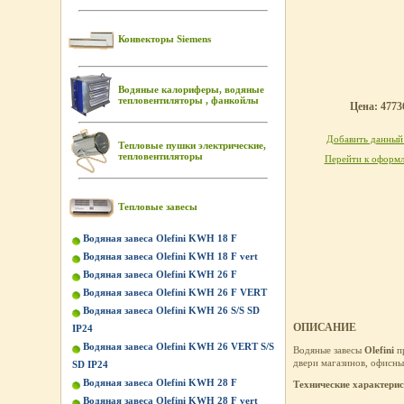
Конвекторы Siemens
Водяные калориферы, водяные
тепловентиляторы , фанкойлы
Цена: 47736
Добавить данный 
Тепловые пушки электрические,
тепловентиляторы
Перейти к оформл
Тепловые завесы
Водяная завеса Olefini KWH 18 F
Водяная завеса Olefini KWH 18 F vert
Водяная завеса Olefini KWH 26 F
Водяная завеса Olefini KWH 26 F VERT
Водяная завеса Olefini KWH 26 S/S SD
ОПИСАНИЕ
IP24
Водяная завеса Olefini KWH 26 VERT S/S
Водяные завесы
Olefini
пр
двери магазинов, офисных
SD IP24
Водяная завеса Olefini KWH 28 F
Технические характери
Водяная завеса Olefini KWH 28 F vert