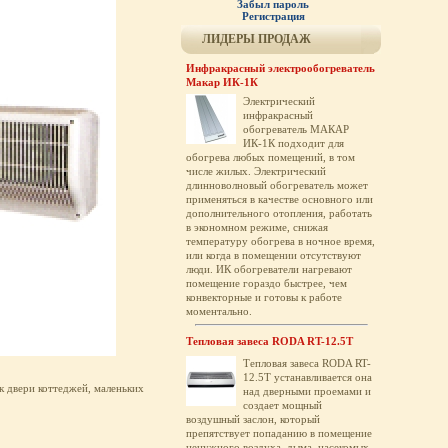
Забыл пароль
Регистрация
ЛИДЕРЫ ПРОДАЖ
Инфракрасный электрообогреватель
Макар ИК-1К
Электрический
инфракрасный
обогреватель МАКАР
ИК-1К подходит для
обогрева любых помещений, в том
числе жилых. Электрический
длинноволновый обогреватель может
применяться в качестве основного или
дополнительного отопления, работать
в экономном режиме, снижая
температуру обогрева в ночное время,
или когда в помещении отсутствуют
люди. ИК обогреватели нагревают
помещение гораздо быстрее, чем
конвекторные и готовы к работе
моментально.
Тепловая завеса RODA RT-12.5T
Тепловая завеса RODA RT-
12.5T устанавливается она
к двери коттеджей, маленьких
над дверными проемами и
создает мощный
воздушный заслон, который
препятствует попаданию в помещение
ненужного воздуха, дыма, насекомых