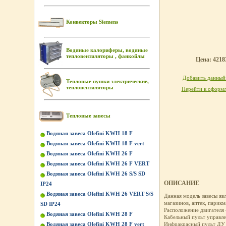
Конвекторы Siemens
Водяные калориферы, водяные
тепловентиляторы , фанкойлы
Цена: 42183
Добавить данный 
Тепловые пушки электрические,
тепловентиляторы
Перейти к оформл
Тепловые завесы
Водяная завеса Olefini KWH 18 F
Водяная завеса Olefini KWH 18 F vert
Водяная завеса Olefini KWH 26 F
Водяная завеса Olefini KWH 26 F VERT
Водяная завеса Olefini KWH 26 S/S SD
ОПИСАНИЕ
IP24
Водяная завеса Olefini KWH 26 VERT S/S
Данная модель завесы яв
магазинов, аптек, парикм
SD IP24
Расположение двигателя 
Водяная завеса Olefini KWH 28 F
Кабельный пульт управле
Водяная завеса Olefini KWH 28 F vert
Инфракрасный пульт ДУ 