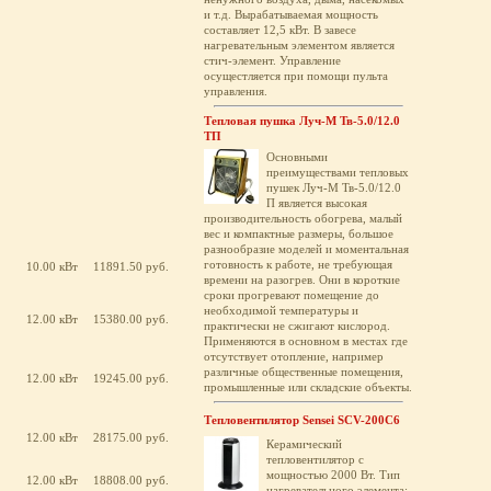
и т.д. Вырабатываемая мощность
составляет 12,5 кВт. В завесе
нагревательным элементом является
стич-элемент. Управление
осущестляется при помощи пульта
управления.
Тепловая пушка Луч-М Тв-5.0/12.0
ТП
Основными
преимуществами тепловых
пушек Луч-М Тв-5.0/12.0
П является высокая
производительность обогрева, малый
вес и компактные размеры, большое
разнообразие моделей и моментальная
готовность к работе, не требующая
10.00 кВт
11891.50 руб.
времени на разогрев. Они в короткие
сроки прогревают помещение до
необходимой температуры и
12.00 кВт
15380.00 руб.
практически не сжигают кислород.
Применяются в основном в местах где
отсутствует отопление, например
различные общественные помещения,
12.00 кВт
19245.00 руб.
промышленные или складские объекты.
Тепловентилятор Sensei SCV-200C6
12.00 кВт
28175.00 руб.
Керамический
тепловентилятор с
мощностью 2000 Вт. Тип
12.00 кВт
18808.00 руб.
нагревательного элемента: