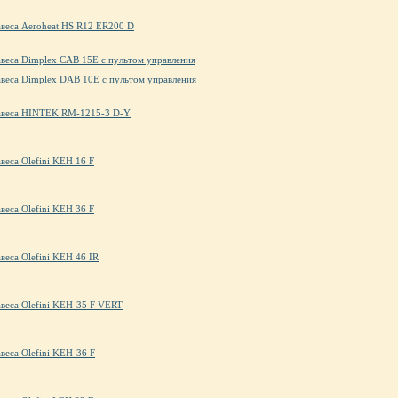
авеса Aeroheat HS R12 ER200 D
авеса Dimplex CAB 15E с пультом управления
авеса Dimplex DAB 10E с пультом управления
завеса HINTEK RM-1215-3 D-Y
авеса Olefini KEH 16 F
авеса Olefini KEH 36 F
авеса Olefini KEH 46 IR
авеса Olefini KEH-35 F VERT
авеса Olefini KEH-36 F