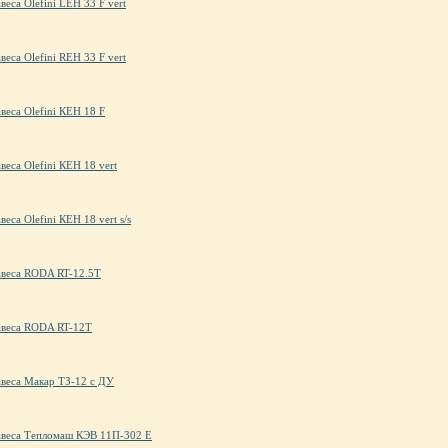
веса Olefini LEH 33 F vert
веса Olefini REH 33 F vert
веса Olefini КЕН 18 F
веса Olefini КЕН 18 vert
веса Olefini КЕН 18 vert s/s
авеса RODA RT-12.5T
авеса RODA RT-12T
авеса Макар ТЗ-12 с ДУ
авеса Тепломаш КЭВ 11П-302 Е