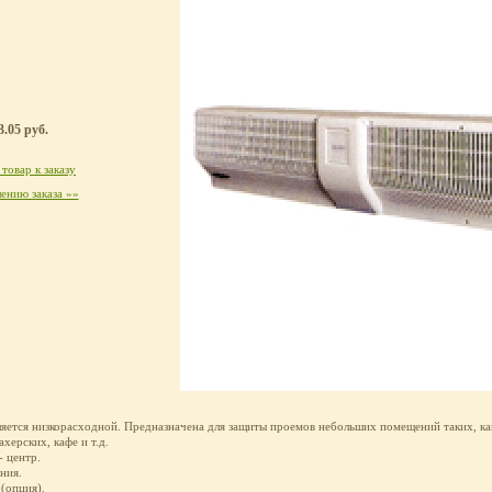
.05 руб.
товар к заказу
ению заказа »»
ляется низкорасходной. Предназначена для защиты проемов небольших помещений таких, ка
ахерских, кафе и т.д.
- центр.
ния.
(опция).