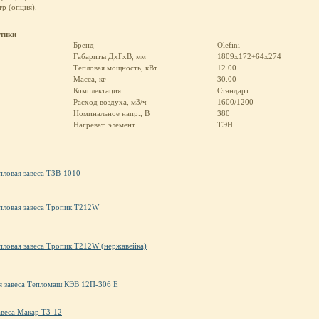
р (опция).
стики
Бренд
Olefini
Габариты ДхГхВ, мм
1809х172+64х274
Тепловая мощность, кВт
12.00
Масса, кг
30.00
Комплектация
Стандарт
Расход воздуха, м3/ч
1600/1200
Номинальное напр., В
380
Нагреват. элемент
ТЭН
пловая завеса ТЗВ-1010
пловая завеса Тропик Т212W
пловая завеса Тропик Т212W (нержавейка)
я завеса Тепломаш КЭВ 12П-306 Е
авеса Макар Т3-12