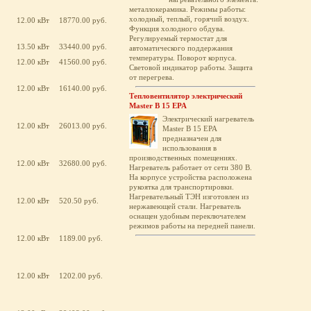
металлокерамика. Режимы работы:
холодный, теплый, горячий воздух.
12.00 кВт
18770.00 руб.
Функция холодного обдува.
Регулируемый термостат для
13.50 кВт
33440.00 руб.
автоматического поддержания
температуры. Поворот корпуса.
12.00 кВт
41560.00 руб.
Световой индикатор работы. Защита
от перегрева.
12.00 кВт
16140.00 руб.
Тепловентилятор электрический
Master B 15 EPA
Электрический нагреватель
12.00 кВт
26013.00 руб.
Master B 15 EPA
предназначен для
использования в
производственных помещениях.
12.00 кВт
32680.00 руб.
Нагреватель работает от сети 380 В.
На корпусе устройства расположена
рукоятка для транспортировки.
Нагревательный ТЭН изготовлен из
12.00 кВт
520.50 руб.
нержавеющей стали. Нагреватель
оснащен удобным переключателем
режимов работы на передней панели.
12.00 кВт
1189.00 руб.
12.00 кВт
1202.00 руб.