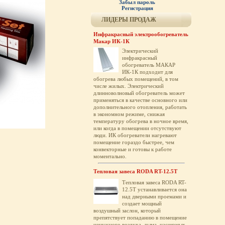
Забыл пароль
Регистрация
ЛИДЕРЫ ПРОДАЖ
Инфракрасный электрообогреватель
Макар ИК-1К
Электрический
инфракрасный
обогреватель МАКАР
ИК-1К подходит для
обогрева любых помещений, в том
числе жилых. Электрический
длинноволновый обогреватель может
применяться в качестве основного или
дополнительного отопления, работать
в экономном режиме, снижая
температуру обогрева в ночное время,
или когда в помещении отсутствуют
люди. ИК обогреватели нагревают
помещение гораздо быстрее, чем
конвекторные и готовы к работе
моментально.
Тепловая завеса RODA RT-12.5T
Тепловая завеса RODA RT-
12.5T устанавливается она
над дверными проемами и
создает мощный
воздушный заслон, который
препятствует попаданию в помещение
ненужного воздуха, дыма, насекомых