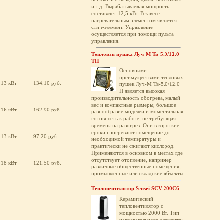
и т.д. Вырабатываемая мощность
составляет 12,5 кВт. В завесе
нагревательным элементом является
стич-элемент. Управление
осущестляется при помощи пульта
управления.
Тепловая пушка Луч-М Тв-5.0/12.0
ТП
Основными
преимуществами тепловых
.13 кВт
134.10 руб.
пушек Луч-М Тв-5.0/12.0
П является высокая
производительность обогрева, малый
вес и компактные размеры, большое
.16 кВт
162.90 руб.
разнообразие моделей и моментальная
готовность к работе, не требующая
времени на разогрев. Они в короткие
сроки прогревают помещение до
.13 кВт
97.20 руб.
необходимой температуры и
практически не сжигают кислород.
Применяются в основном в местах где
отсутствует отопление, например
.18 кВт
121.50 руб.
различные общественные помещения,
промышленные или складские объекты.
Тепловентилятор Sensei SCV-200C6
Керамический
тепловентилятор с
мощностью 2000 Вт. Тип
нагревательного элемента: