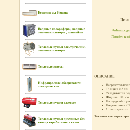
Конвекторы Siemens
Цена: 
Водяные калориферы, водяные
Добавить дан
тепловентиляторы , фанкойлы
Перейти к оф
Тепловые пушки электрические,
тепловентиляторы
Тепловые завесы
ОПИСАНИЕ
Инфракрасные обогреватели
Нагревательная п
электрические
Толщина 0,3 мм
Укладывается по
Ширина 100 см
Площадь обогрев
Тепловые пушки газовые
Подключение 23
15 лет гарантии
Технические характери
Тепловые пушки дизельные без
отвода отработанных газов