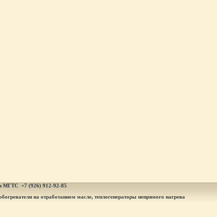
и МГТ
С +7 (926) 912-92-85
обогреватели на отработанном масле, теплогенераторы непрямого нагрева