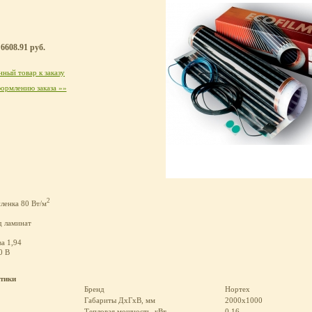
6608.91 руб.
ный товар к заказу
ормлению заказа »»
2
ленка 80 Вт/м
д ламинат
а 1,94
0 В
стики
Бренд
Нортех
Габариты ДхГхВ, мм
2000х1000
Тепловая мощность, кВт
0.16