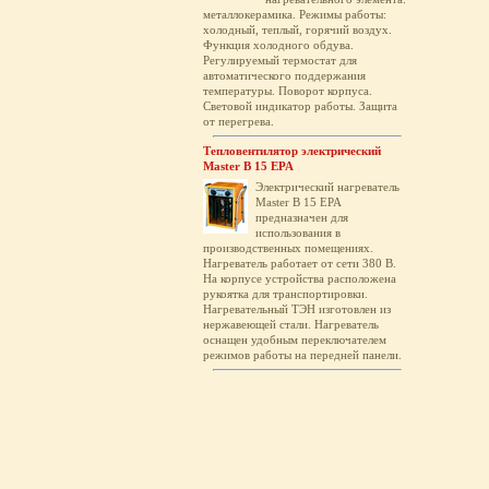
металлокерамика. Режимы работы:
холодный, теплый, горячий воздух.
Функция холодного обдува.
Регулируемый термостат для
автоматического поддержания
температуры. Поворот корпуса.
Световой индикатор работы. Защита
от перегрева.
Тепловентилятор электрический
Master B 15 EPA
Электрический нагреватель
Master B 15 EPA
предназначен для
использования в
производственных помещениях.
Нагреватель работает от сети 380 В.
На корпусе устройства расположена
рукоятка для транспортировки.
Нагревательный ТЭН изготовлен из
нержавеющей стали. Нагреватель
оснащен удобным переключателем
режимов работы на передней панели.