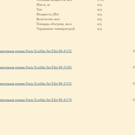
Масса, кг
н/д
Тип
н/д
Мощность (Вт)
н/д
Количество жил
н/д
Площадь обогрева, кв.м.
н/д
Управление температурой
н/д
вательная пленка Fenix Ecofilm Set ESet 60-4/132
0
вательная пленка Fenix Ecofilm Set ESet 60-5/165
0
вательная пленка Fenix Ecofilm Set ESet 80-3/132
0
вательная пленка Fenix Ecofilm Set ESet 80-4/176
0