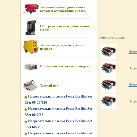
Тепловые пушки дизельные с
отводом отработанных газов
Обогреватели на отработанном
масле
Смотрите также:
Теплогенераторы непрямого
нагрева
Нагре
Подвесные нагреватели воздуха
Нагре
Нагре
Теплый пол
Нагревательная пленка Fenix Ecofilm Set
Нагре
ESet 60-10/330
Нагревательная пленка Fenix Ecofilm Set
ESet 60-2/66
Нагревательная пленка Fenix Ecofilm Set
ESet 60-3/99
Нагревательная пленка Fenix Ecofilm Set