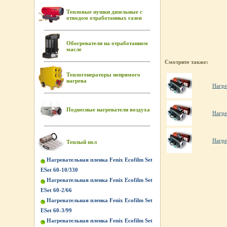
Тепловые пушки дизельные с
отводом отработанных газов
Обогреватели на отработанном
масле
Смотрите также:
Теплогенераторы непрямого
нагрева
Нагре
Подвесные нагреватели воздуха
Нагре
Нагре
Теплый пол
Нагревательная пленка Fenix Ecofilm Set
ESet 60-10/330
Нагревательная пленка Fenix Ecofilm Set
ESet 60-2/66
Нагревательная пленка Fenix Ecofilm Set
ESet 60-3/99
Нагревательная пленка Fenix Ecofilm Set