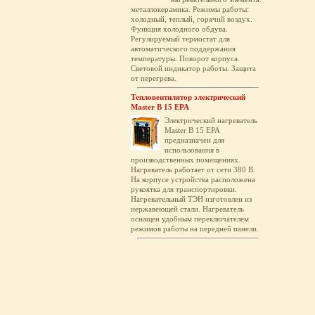
металлокерамика. Режимы работы:
холодный, теплый, горячий воздух.
Функция холодного обдува.
Регулируемый термостат для
автоматического поддержания
температуры. Поворот корпуса.
Световой индикатор работы. Защита
от перегрева.
Тепловентилятор электрический
Master B 15 EPA
Электрический нагреватель
Master B 15 EPA
предназначен для
использования в
производственных помещениях.
Нагреватель работает от сети 380 В.
На корпусе устройства расположена
рукоятка для транспортировки.
Нагревательный ТЭН изготовлен из
нержавеющей стали. Нагреватель
оснащен удобным переключателем
режимов работы на передней панели.