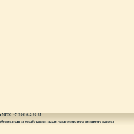
и МГТ
С +7 (926) 912-92-85
обогреватели на отработанном масле, теплогенераторы непрямого нагрева