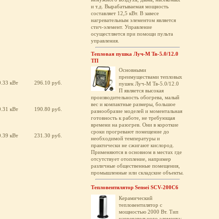
и т.д. Вырабатываемая мощность
составляет 12,5 кВт. В завесе
нагревательным элементом является
стич-элемент. Управление
осущестляется при помощи пульта
управления.
Тепловая пушка Луч-М Тв-5.0/12.0
ТП
Основными
преимуществами тепловых
0.33 кВт
296.10 руб.
пушек Луч-М Тв-5.0/12.0
П является высокая
производительность обогрева, малый
вес и компактные размеры, большое
0.31 кВт
190.80 руб.
разнообразие моделей и моментальная
готовность к работе, не требующая
времени на разогрев. Они в короткие
сроки прогревают помещение до
0.39 кВт
231.30 руб.
необходимой температуры и
практически не сжигают кислород.
Применяются в основном в местах где
отсутствует отопление, например
различные общественные помещения,
промышленные или складские объекты.
Тепловентилятор Sensei SCV-200C6
Керамический
тепловентилятор с
мощностью 2000 Вт. Тип
нагревательного элемента: