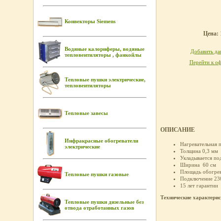
Конвекторы Siemens
Цена: 
Водяные калориферы, водяные
Добавить дан
тепловентиляторы , фанкойлы
Перейти к оф
Тепловые пушки электрические,
тепловентиляторы
Тепловые завесы
ОПИСАНИЕ
Инфракрасные обогреватели
Нагревательная п
электрические
Толщина 0,3 мм
Укладывается по
Ширина 60 см
Площадь обогрев
Тепловые пушки газовые
Подключение 23
15 лет гарантии
Технические характери
Тепловые пушки дизельные без
отвода отработанных газов