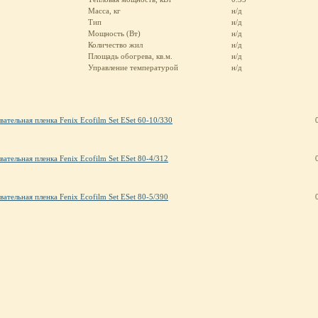
Масса, кг
н/д
Тип
н/д
Мощность (Вт)
н/д
Количество жил
н/д
Площадь обогрева, кв.м.
н/д
Управление температурой
н/д
вательная пленка Fenix Ecofilm Set ESet 60-10/330
вательная пленка Fenix Ecofilm Set ESet 80-4/312
вательная пленка Fenix Ecofilm Set ESet 80-5/390