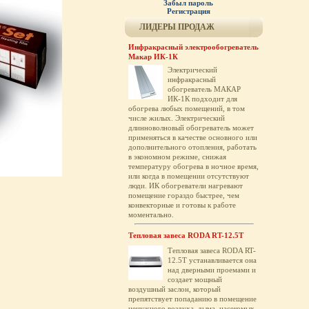
Забыл пароль
Регистрация
ЛИДЕРЫ ПРОДАЖ
Инфракрасный электрообогреватель
Макар ИК-1К
Электрический
инфракрасный
обогреватель МАКАР
ИК-1К подходит для
обогрева любых помещений, в том
числе жилых. Электрический
длинноволновый обогреватель может
применяться в качестве основного или
дополнительного отопления, работать
в экономном режиме, снижая
температуру обогрева в ночное время,
или когда в помещении отсутствуют
люди. ИК обогреватели нагревают
помещение гораздо быстрее, чем
конвекторные и готовы к работе
моментально.
Тепловая завеса RODA RT-12.5T
Тепловая завеса RODA RT-
12.5T устанавливается она
над дверными проемами и
создает мощный
воздушный заслон, который
препятствует попаданию в помещение
ненужного воздуха, дыма, насекомых