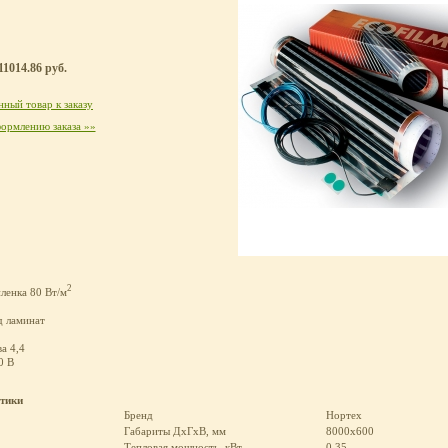
11014.86 руб.
ный товар к заказу
ормлению заказа »»
2
ленка 80 Вт/м
д ламинат
а 4,4
0 В
стики
Бренд
Нортех
Габариты ДхГхВ, мм
8000х600
Тепловая мощность, кВт
0.35