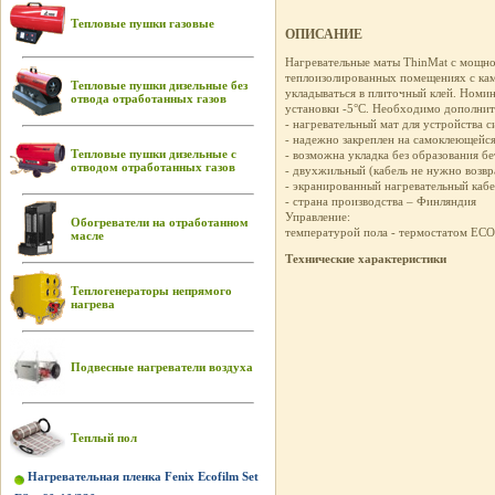
Тепловые пушки газовые
ОПИСАНИЕ
Нагревательные маты ThinMat с мощно
теплоизолированных помещениях с кам
Тепловые пушки дизельные без
укладываться в плиточный клей. Номин
отвода отработанных газов
установки -5°C. Необходимо дополнит
- нагревательный мат для устройства с
- надежно закреплен на самоклеющейся
Тепловые пушки дизельные с
- возможна укладка без образования б
отводом отработанных газов
- двухжильный (кабель не нужно возвр
- экранированный нагревательный кабе
- страна производства – Финляндия
Управление:
Обогреватели на отработанном
температурой пола - термостатом EC
масле
Технические характеристики
Теплогенераторы непрямого
нагрева
Подвесные нагреватели воздуха
Теплый пол
Нагревательная пленка Fenix Ecofilm Set