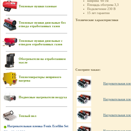
Ширина 60 см
Площадь обогрева 3,3
Тепловые пушки газовые
Подключение 230 В
15 лет гарантии
Технические характеристики
Тепловые пушки дизельные без
отвода отработанных газов
Тепловые пушки дизельные с
отводом отработанных газов
Обогреватели на отработанном
масле
Смотрите также:
Теплогенераторы непрямого
нагрева
Нагревательная пле
Подвесные нагреватели воздуха
Нагревательная пле
Нагревательная пле
Теплый пол
Нагревательная пленка Fenix Ecofilm Set
Нагревательная пле