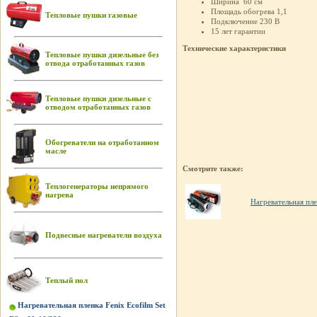
Ширина 60 см
Площадь обогрева 1,1
Тепловые пушки газовые
Подключение 230 В
15 лет гарантии
Технические характеристики
Тепловые пушки дизельные без
отвода отработанных газов
Тепловые пушки дизельные с
отводом отработанных газов
Обогреватели на отработанном
масле
Смотрите также:
Теплогенераторы непрямого
нагрева
Нагревательная пле
Подвесные нагреватели воздуха
Теплый пол
Нагревательная пленка Fenix Ecofilm Set