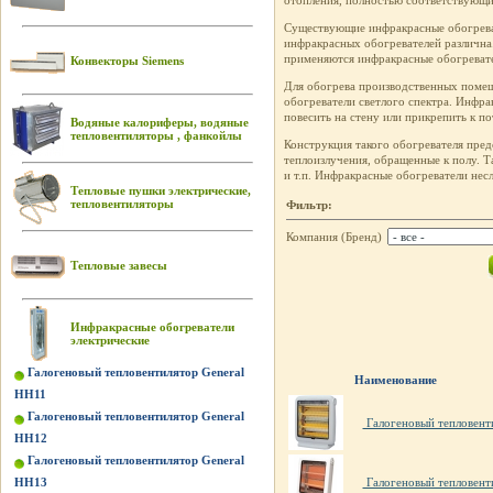
отопления, полностью соответствующ
Существующие инфракрасные обогревате
инфракрасных обогревателей различна.
применяются инфракрасные обогревате
Конвекторы Siemens
Для обогрева производственных помещ
обогреватели светлого спектра. Инфра
повесить на стену или прикрепить к по
Водяные калориферы, водяные
тепловентиляторы , фанкойлы
Конструкция такого обогревателя пред
теплоизлучения, обращенные к полу. Т
и т.п. Инфракрасные обогреватели нес
Тепловые пушки электрические,
тепловентиляторы
Фильтр:
Компания (Бренд)
Тепловые завесы
Инфракрасные обогреватели
электрические
Галогеновый тепловентилятор General
Наименование
HH11
Галогеновый тепловентилятор General
Галогеновый тепловент
HH12
Галогеновый тепловентилятор General
HH13
Галогеновый тепловент