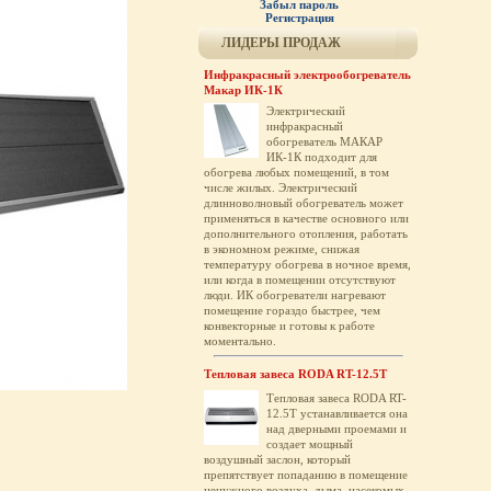
Забыл пароль
Регистрация
ЛИДЕРЫ ПРОДАЖ
Инфракрасный электрообогреватель
Макар ИК-1К
Электрический
инфракрасный
обогреватель МАКАР
ИК-1К подходит для
обогрева любых помещений, в том
числе жилых. Электрический
длинноволновый обогреватель может
применяться в качестве основного или
дополнительного отопления, работать
в экономном режиме, снижая
температуру обогрева в ночное время,
или когда в помещении отсутствуют
люди. ИК обогреватели нагревают
помещение гораздо быстрее, чем
конвекторные и готовы к работе
моментально.
Тепловая завеса RODA RT-12.5T
Тепловая завеса RODA RT-
12.5T устанавливается она
над дверными проемами и
создает мощный
воздушный заслон, который
препятствует попаданию в помещение
ненужного воздуха, дыма, насекомых