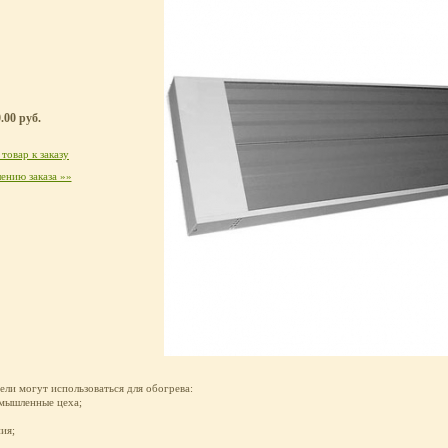
.00 руб.
товар к заказу
ению заказа »»
ли могут использоваться для обогрева:
омышленные цеха;
ия;