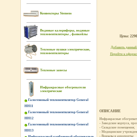
Конвекторы Siemens
Водяные калориферы, водяные
тепловентиляторы , фанкойлы
Цена: 2290
Добавить данный 
Тепловые пушки электрические,
тепловентиляторы
Перейти к оформл
Тепловые завесы
Инфракрасные обогреватели
электрические
Галогеновый тепловентилятор General
HH11
ОПИСАНИЕ
Галогеновый тепловентилятор General
HH12
Инфракрасные обогревате
- Заводские корпуса, пр
Галогеновый тепловентилятор General
- Складские помещения;
HH13
- Медицинские учрежден
- Вокзалы и аэропорты;
Инфракрасный карбоновый обогреватель