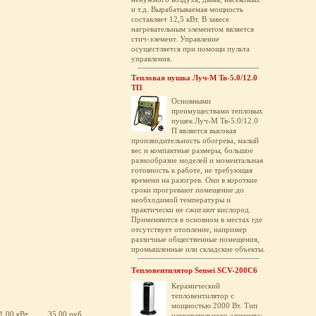
и т.д. Вырабатываемая мощность
составляет 12,5 кВт. В завесе
нагревательным элементом является
стич-элемент. Управление
осущестляется при помощи пульта
управления.
Тепловая пушка Луч-М Тв-5.0/12.0
ТП
Основными
преимуществами тепловых
пушек Луч-М Тв-5.0/12.0
П является высокая
производительность обогрева, малый
вес и компактные размеры, большое
разнообразие моделей и моментальная
готовность к работе, не требующая
времени на разогрев. Они в короткие
сроки прогревают помещение до
необходимой температуры и
практически не сжигают кислород.
Применяются в основном в местах где
отсутствует отопление, например
различные общественные помещения,
промышленные или складские объекты.
Тепловентилятор Sensei SCV-200C6
Керамический
тепловентилятор с
мощностью 2000 Вт. Тип
1.00 кВт
35.00 руб.
нагревательного элемента: