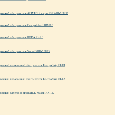
расный обогреватель AEROTEK серии B/P AHI-1000B
расный обогреватель Energoinfra EIR1000
расный обогреватель RODA RI-1.0
расный обогреватель Sensei SHH-120Y2
расный потолочный обогреватель EnergoStrip EE10
расный потолочный обогреватель EnergoStrip EE12
расный электрообогреватель Макар ИК-1К