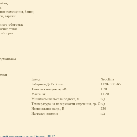
мойки;
;
ные помещения, банки;
ты, гаражи.
ного обогрева:
ление тепла
 обогрев
 демонтажа
стики
Бренд
Neoclima
Габариты ДхГхВ, мм
1120х300х65
Тепловая мощность, кВт
1.20
Масса, кг
11.20
Минимальная высота подвеса, м
н/д
Температура на поверхности излучения, гр. С
н/д
Номинальное напр., В
220
Нагреват. элемент
н/д
новый тепловентилятор General HH12