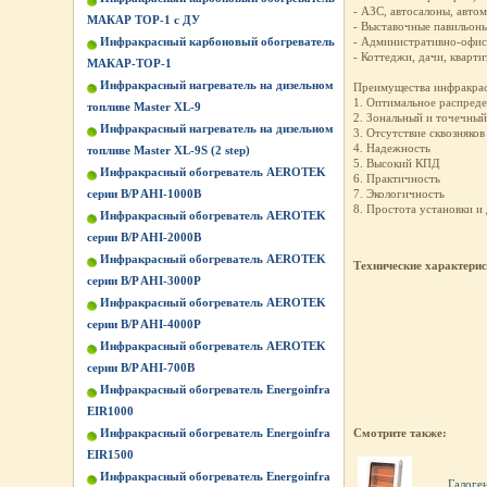
- АЗС, автосалоны, авто
МАКАР ТОР-1 с ДУ
- Выставочные павильоны
Инфракрасный карбоновый обогреватель
- Административно-офис
- Коттеджи, дачи, кварти
МАКАР-ТОР-1
Инфракрасный нагреватель на дизельном
Преимущества инфракрас
1. Оптимальное распреде
топливе Master XL-9
2. Зональный и точечный
Инфракрасный нагреватель на дизельном
3. Отсутствие сквозняков
4. Надежность
топливе Master XL-9S (2 step)
5. Высокий КПД
Инфракрасный обогреватель AEROTEK
6. Практичность
серии B/P AHI-1000B
7. Экологичность
8. Простота установки и
Инфракрасный обогреватель AEROTEK
серии B/P AHI-2000B
Инфракрасный обогреватель AEROTEK
Технические характери
серии B/P AHI-3000P
Инфракрасный обогреватель AEROTEK
серии B/P AHI-4000P
Инфракрасный обогреватель AEROTEK
серии B/P AHI-700B
Инфракрасный обогреватель Energoinfra
EIR1000
Инфракрасный обогреватель Energoinfra
Смотрите также:
EIR1500
Инфракрасный обогреватель Energoinfra
Галоге