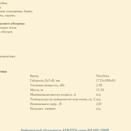
мойки;
;
ные помещения, банки;
ты, гаражи.
сного обогрева:
ление тепла
 обогрев
 демонтажа
стики
Бренд
Neoclima
Габариты ДхГхВ, мм
1725х300х65
Тепловая мощность, кВт
2.00
Масса, кг
13.50
Минимальная высота подвеса, м
н/д
Температура на поверхности излучения, гр. С
н/д
Номинальное напр., В
220
Нагреват. элемент
н/д
Инфракрасный обогреватель AEROTEK серии B/P AHI-2000B