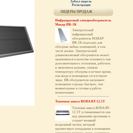
Забыл пароль
Регистрация
ЛИДЕРЫ ПРОДАЖ
Инфракрасный электрообогреватель
Макар ИК-1К
Электрический
инфракрасный
обогреватель МАКАР
ИК-1К подходит для
обогрева любых помещений, в том
числе жилых. Электрический
длинноволновый обогреватель может
применяться в качестве основного или
дополнительного отопления, работать
в экономном режиме, снижая
температуру обогрева в ночное время,
или когда в помещении отсутствуют
люди. ИК обогреватели нагревают
помещение гораздо быстрее, чем
конвекторные и готовы к работе
моментально.
Тепловая завеса RODA RT-12.5T
Тепловая завеса RODA RT-
12.5T устанавливается она
над дверными проемами и
создает мощный
воздушный заслон, который
препятствует попаданию в помещение
ненужного воздуха, дыма, насекомых