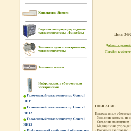
Конвекторы Siemens
Водяные калориферы, водяные
тепловентиляторы , фанкойлы
Цена: 3490
Добавить данный 
Тепловые пушки электрические,
тепловентиляторы
Перейти к оформл
Тепловые завесы
Инфракрасные обогреватели
электрические
Галогеновый тепловентилятор General
HH11
ОПИСАНИЕ
Галогеновый тепловентилятор General
HH12
Инфракрасные обогревате
- Заводские корпуса, пр
Галогеновый тепловентилятор General
- Складские помещения;
HH13
- Медицинские учрежден
- Вокзалы и аэропорты;
Инфракрасный карбоновый обогреватель