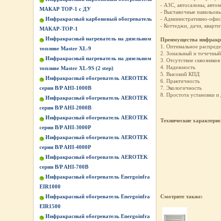
- АЗС, автосалоны, авто
МАКАР ТОР-1 с ДУ
- Выставочные павильоны
Инфракрасный карбоновый обогреватель
- Административно-офис
- Коттеджи, дачи, кварти
МАКАР-ТОР-1
Инфракрасный нагреватель на дизельном
Преимущества инфракра
1. Оптимальное распреде
топливе Master XL-9
2. Зональный и точечный
Инфракрасный нагреватель на дизельном
3. Отсутствие сквозняков
4. Надежность
топливе Master XL-9S (2 step)
5. Высокий КПД
Инфракрасный обогреватель AEROTEK
6. Практичность
серии B/P AHI-1000B
7. Экологичность
8. Простота установки и
Инфракрасный обогреватель AEROTEK
серии B/P AHI-2000B
Инфракрасный обогреватель AEROTEK
Технические характери
серии B/P AHI-3000P
Инфракрасный обогреватель AEROTEK
серии B/P AHI-4000P
Инфракрасный обогреватель AEROTEK
серии B/P AHI-700B
Инфракрасный обогреватель Energoinfra
EIR1000
Инфракрасный обогреватель Energoinfra
Смотрите также:
EIR1500
Инфракрасный обогреватель Energoinfra