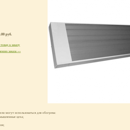
.00 руб.
товар к заказу
ению заказа »»
ли могут использоваться для обогрева:
омышленные цеха;
ия;