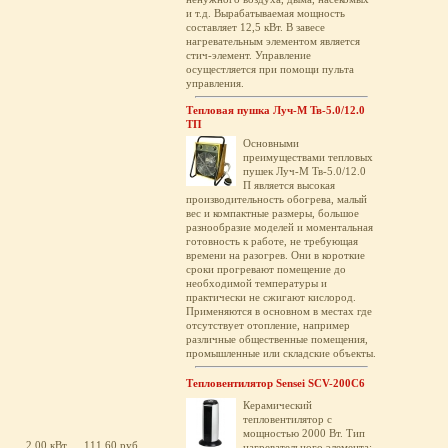
и т.д. Вырабатываемая мощность
составляет 12,5 кВт. В завесе
нагревательным элементом является
стич-элемент. Управление
осущестляется при помощи пульта
управления.
Тепловая пушка Луч-М Тв-5.0/12.0
ТП
Основными
преимуществами тепловых
пушек Луч-М Тв-5.0/12.0
П является высокая
производительность обогрева, малый
вес и компактные размеры, большое
разнообразие моделей и моментальная
готовность к работе, не требующая
времени на разогрев. Они в короткие
сроки прогревают помещение до
необходимой температуры и
практически не сжигают кислород.
Применяются в основном в местах где
отсутствует отопление, например
различные общественные помещения,
промышленные или складские объекты.
Тепловентилятор Sensei SCV-200C6
Керамический
тепловентилятор с
мощностью 2000 Вт. Тип
2.00 кВт
111.60 руб.
нагревательного элемента: