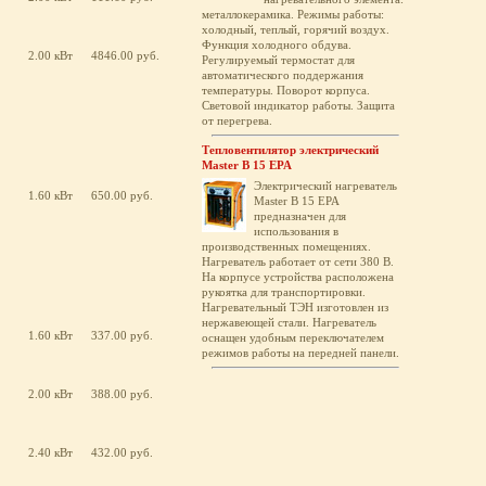
металлокерамика. Режимы работы:
холодный, теплый, горячий воздух.
Функция холодного обдува.
2.00 кВт
4846.00 руб.
Регулируемый термостат для
автоматического поддержания
температуры. Поворот корпуса.
Световой индикатор работы. Защита
от перегрева.
Тепловентилятор электрический
Master B 15 EPA
Электрический нагреватель
1.60 кВт
650.00 руб.
Master B 15 EPA
предназначен для
использования в
производственных помещениях.
Нагреватель работает от сети 380 В.
На корпусе устройства расположена
рукоятка для транспортировки.
Нагревательный ТЭН изготовлен из
нержавеющей стали. Нагреватель
1.60 кВт
337.00 руб.
оснащен удобным переключателем
режимов работы на передней панели.
2.00 кВт
388.00 руб.
2.40 кВт
432.00 руб.