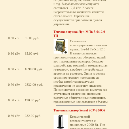
и т.д. Вырабатываемая мощность
составляет 12,5 кВт. В завесе
нагревательным элементом является
стич-элемент. Управление
осущестляется при помощи пульта
управления.
Тепловая пушка Луч-М Тв-5.0/12.0
ТП
0.80 кВт
35.00 руб.
Основными
преимуществами тепловых
пушек Луч-М Тв-5.0/12.0
П является высокая
0.80 кВт
35.00 руб.
производительность обогрева, малый
вес и компактные размеры, большое
разнообразие моделей и моментальная
0.80 кВт
1690.00 руб.
готовность к работе, не требующая
времени на разогрев. Они в короткие
сроки прогревают помещение до
необходимой температуры и
0.70 кВт
2532.00 руб.
практически не сжигают кислород.
Применяются в основном в местах где
отсутствует отопление, например
различные общественные помещения,
0.60 кВт
190.00 руб.
промышленные или складские объекты.
Тепловентилятор Sensei SCV-200C6
0.80 кВт
232.00 руб.
Керамический
тепловентилятор с
мощностью 2000 Вт. Тип
нагревательного элемента: