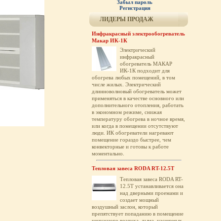
Забыл пароль
Регистрация
ЛИДЕРЫ ПРОДАЖ
Инфракрасный электрообогреватель
Макар ИК-1К
Электрический
инфракрасный
обогреватель МАКАР
ИК-1К подходит для
обогрева любых помещений, в том
числе жилых. Электрический
длинноволновый обогреватель может
применяться в качестве основного или
дополнительного отопления, работать
в экономном режиме, снижая
температуру обогрева в ночное время,
или когда в помещении отсутствуют
люди. ИК обогреватели нагревают
помещение гораздо быстрее, чем
конвекторные и готовы к работе
моментально.
Тепловая завеса RODA RT-12.5T
Тепловая завеса RODA RT-
12.5T устанавливается она
над дверными проемами и
создает мощный
воздушный заслон, который
препятствует попаданию в помещение
ненужного воздуха, дыма, насекомых