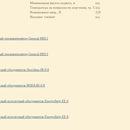
Минимальная высота подвеса, м
н/д
Температура на поверхности излучения, гр. С
н/д
Номинальное напр., В
220
Нагреват. элемент
н/д
ый тепловентилятор General HH11
ый тепловентилятор General HH13
ный обогреватель Neoclima IR-0.8
ный обогреватель RODA RI-0.8
ный потолочный обогреватель EnergoStrip EE 6
ный потолочный обогреватель EnergoStrip EE 8