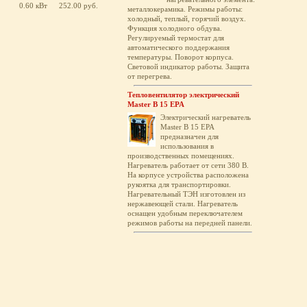
0.60 кВт
252.00 руб.
металлокерамика. Режимы работы:
холодный, теплый, горячий воздух.
Функция холодного обдува.
Регулируемый термостат для
автоматического поддержания
температуры. Поворот корпуса.
Световой индикатор работы. Защита
от перегрева.
Тепловентилятор электрический
Master B 15 EPA
Электрический нагреватель
Master B 15 EPA
предназначен для
использования в
производственных помещениях.
Нагреватель работает от сети 380 В.
На корпусе устройства расположена
рукоятка для транспортировки.
Нагревательный ТЭН изготовлен из
нержавеющей стали. Нагреватель
оснащен удобным переключателем
режимов работы на передней панели.