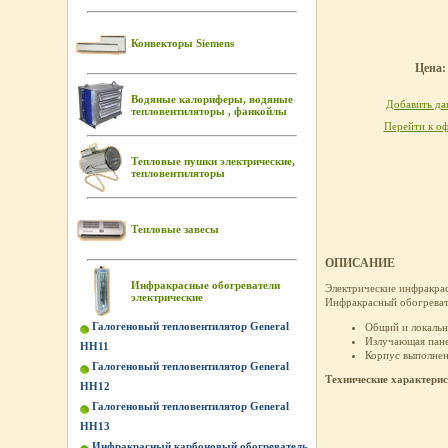
Конвекторы Siemens
Цена: 
Водяные калориферы, водяные
Добавить дан
тепловентиляторы , фанкойлы
Перейти к оф
Тепловые пушки электрические,
тепловентиляторы
Тепловые завесы
ОПИСАНИЕ
Инфракрасные обогреватели
Электрические инфракрас
электрические
Инфракрасный обогреват
Галогеновый тепловентилятор General
Общий и локальн
Излучающая пане
HH11
Корпус выполнен
Галогеновый тепловентилятор General
Технические характери
HH12
Галогеновый тепловентилятор General
HH13
Инфракрасный карбоновый обогреватель