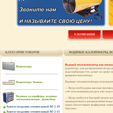
О КОМПАНИИ
КАТЕГОРИИ ТОВАРОВ
ВОДЯНЫЕ КАЛОРИФЕРЫ, В
Водяной тепловентилятор или тепло
Конвекторы
(радиатор), для распределения возду
водоснабжения (что делает их менее м
вращения вентилятора.
Водяные тепловентиляторы используют
Конвекторы Siemens
— Когда необходима высокая производ
счёт использования ресурса уже подго
Водяные калориферы, водяные
— Когда требуется быстрый нагрев по
тепловентиляторы , фанкойлы
принудительного распределения воздух
также обеспечивают комфортные темпе
Агрегат воздушно-отопительный АО 2-10
персонал.
Агрегат воздушно-отопительный АО 2-15