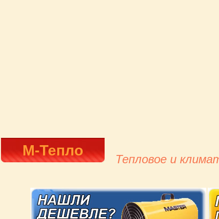
М-Тепло
Тепловое и клима