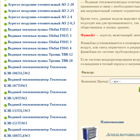
— Водяные тепловентиляторы отличают
Агрегат воздушно-отопительный АО 2-20
применении в связи с необходимостью
Агрегат воздушно-отопительный АО 2-25
как нагревательный элемент ограниче
Агрегат воздушно-отопительный АО 2-4
Кроме того, данные модели выделяет в
подходят как для промышленного, так 
Агрегат воздушно-отопительный АО 2-6,3
общественных и жилых зданиях.
Водяная тепловая пушка Olefini FH35 2
Фанкойл
— агрегат, включающий: вент
Водяная тепловая пушка Olefini FH35 3
Водяная тепловая пушка Olefini FH45 3
Фанкойлы устанавливаются в помещении
воздух, или смесь первичного и рецир
Водяная тепловая пушка Olefini FH45 4
фанкойлам по системе трубопроводов 
Водяная тепловая пушка Тропик ТВВ-12
Если система кондиционирования возду
Водяная тепловая пушка Тропик ТВВ-20
охлаждения в теплый период и нагрева
Водяной тепловентилятор Тепломаш
Фильтр:
КЭВ-106Т4,5W2
Водяной тепловентилятор Тепломаш
Компания (Бренд)
КЭВ-107Т4W3
Водяной тепловентилятор Тепломаш
КЭВ-120Т5W2
Водяной тепловентилятор Тепломаш
КЭВ-133Т4,5W3
Водяной тепловентилятор Тепломаш
Наименование
КЭВ-151Т5W3
Водяной тепловентилятор Тепломаш
Агрегат воздушно-от
КЭВ-180Т5,6W3